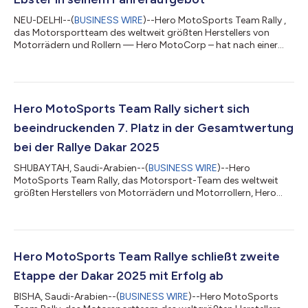
NEU-DELHI--(
BUSINESS WIRE
)--Hero MotoSports Team Rally ,
das Motorsportteam des weltweit größten Herstellers von
Motorrädern und Rollern — Hero MotoCorp – hat nach einer
äußerst erfolgreichen Saison 2024 den vielversprechenden
Nachwuchsfahrer Tobias Ebster in sein internationales
Fahreraufgebot aufgenommen. Der 27-jährige Tobias Ebster
aus dem österreichischen Zillertal gilt als einer der
vielversprechendsten Nachwuchsstars im Rallyesport. Er
Hero MotoSports Team Rally sichert sich
bestritt sein erstes Rallye-Rennen vor nur vier Jahr...
beeindruckenden 7. Platz in der Gesamtwertung
bei der Rallye Dakar 2025
SHUBAYTAH, Saudi-Arabien--(
BUSINESS WIRE
)--Hero
MotoSports Team Rally, das Motorsport-Team des weltweit
größten Herstellers von Motorrädern und Motorrollern, Hero
MotoCorp, hat die Rallye Dakar 2025 erfolgreich abgeschlossen
und damit seine Position als beeindruckende Kraft in der
härtesten Rallye der Welt gestärkt. Das Team belegte in der
diesjährigen Rallye den 7. Platz in der Gesamtwertung und
verzeichnete damit seine zweitbeste Dakar-Performance seit
Hero MotoSports Team Rallye schließt zweite
neun Jahren, nachdem es beim härtesten R...
Etappe der Dakar 2025 mit Erfolg ab
BISHA, Saudi-Arabien--(
BUSINESS WIRE
)--Hero MotoSports