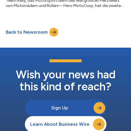
Team Rally, das Motorsportteam des weltgrößten Herstellers
von Motorrädern und Rollern – Hero MotoCorp, hat die zweite
Etappe der Rallye Dakar 2025 erfolgreich abgeschlossen. Bei
dieser Ausgabe der härtesten Rallye der Welt erwartete die
Teilnehmer die berüchtigte 48-Stunden-Chrono-Prüfung. Der
botswanische Hero Ross Branch lieferte eine beeindruckende
Back to Newsroom
Leistung ab und beendete die Etappe mit der fünftbesten Zeit.
Auch sein Teamkollege Nacho...
Wish your news had
this kind of reach?
Sign Up
Learn About Business Wire