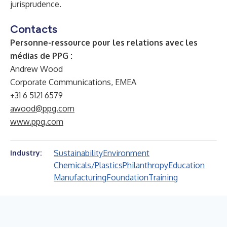
jurisprudence.
Contacts
Personne-ressource pour les relations avec les
médias de PPG :
Andrew Wood
Corporate Communications, EMEA
+31 6 5121 6579
awood@ppg.com
www.ppg.com
Sustainability
Environment
Industry:
Chemicals/Plastics
Philanthropy
Education
Manufacturing
Foundation
Training