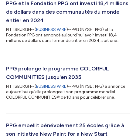
PPG et la Fondation PPG ont investi 18,4 millions
de dollars dans des communautés du monde
entier en 2024
PITTSBURGH--(
BUSINESS WIRE
)--PPG (NYSE : PPG) et la
Fondation PPG ont annoncé aujourd'hui avoir investi 18,4
millions de dollars dans le monde entier en 2024, soit une
augmentation de 900 000 dollars par rapport à 2023. Ce
financement de 2024 a soutenu plus de 400 partenaires et
programmes communautaires, favorisant l'avancement de
l'éducation et la durabilité communautaire tout en
encourageant le bénévolat des employés de PPG. « À l’échelle
PPG prolonge le programme COLORFUL
mondiale, les investissements de PPG en 2024 en faveu...
COMMUNITIES jusqu'en 2035
PITTSBURGH--(
BUSINESS WIRE
)--PPG (NYSE : PPG) a annoncé
aujourd'hui qu'elle prolongeait son programme mondial
COLORFUL COMMUNITIES® de 10 ans pour célébrer une
décennie d'embellissement et de revitalisation des
communautés. Dans le cadre de cet engagement, PPG
consacrera 15 millions de dollars à la prochaine décennie
d'embellissement et de revitalisation des communautés.
L'étape des 10 ans sera marquée par une année de célébrations
PPG embellit bénévolement 25 écoles grâce à
qui mettra en vedette 10 projets phares de Colorful
son initiative New Paint for a New Start
Communities...