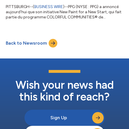
PITTSBURGH--(
BUSINESS WIRE
)--PPG (NYSE : PPG) a annoncé
aujourd’hui que son initiative New Paint for a New Start, qui fait
partie du programme COLORFUL COMMUNITIES® de
l’entreprise, procèdera à environ 25 rénovations colorées et
transformatrices d’écoles et d’espaces éducatifs dans le
monde d’ici fin août 2024. Au cours de la troisième année de
l’initiative New Paint for a New Start, les employés de PPG,
Back to Newsroom
conscients de l’impact positif que produisent de nouvelles
couleurs et l’amélioration des e...
Wish your news had
this kind of reach?
Sign Up