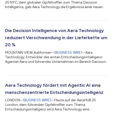
25 NYC, dem globalen Gipfeltreffen zum Thema Decision
Intelligence, gab Aera Technology die Ergebnisse einer neuen
IDC-Studie bekannt, aus der hervorgeht, dass der Einsatz von KI
und Decision Intelligence die Art und Weise, wie Unternehmen
arbeiten, planen und im Wettbewerb agieren, grundlegend
verändert. Die geförderte Forschung markiert einen deutlichen
Wendepunkt, da Unternehmen über die KI-gestützte Analyse
Die Decision Intelligence von Aera Technology
hinausgehen und intelligente...
reduziert Verschwendung in der Lieferkette um
20 %
MOUNTAIN VIEW, Kalifornien--(
BUSINESS WIRE
)--Aera
Technology, Entwickler des ersten Entscheidungsintelligenz-
Agenten Aera und führendes Unternehmen im Bereich Decision
Intelligence, gab heute bekannt, dass es globalen Unternehmen
ermöglicht, Angebot und Nachfrage entlang der gesamten
Wertschöpfungskette zu optimieren und Abfallreduktionen von
bis zu 20 % zu erzielen. Mit Aera treffen Unternehmen
Entscheidungen in Echtzeit, die Risiken durch Überschüsse und
Aera Technology fördert mit Agentic AI eine
Veralterung reduzieren – von veraltete...
menschenzentrierte Entscheidungsintelligenz
LONDON--(
BUSINESS WIRE
)--Heute auf der AeraHUB 25
London, dem führenden Gipfeltreffen zum Thema
Entscheidungsintelligenz wird Aera Technology eine
bedeutende Neuerscheinung seiner branchenführenden Aera