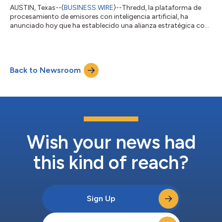
AUSTIN, Texas--(
BUSINESS WIRE
)--Thredd, la plataforma de
procesamiento de emisores con inteligencia artificial, ha
anunciado hoy que ha establecido una alianza estratégica con
Sutton Bank, un banco patrocinador y emisor de tarjetas líder
para las empresas de tecnología financiera (fintech) y para el
área de las finanzas integradas. En el marco de esta alianza,
Sutton Bank actuará como patrocinador de BIN para los
Back to Newsroom
clientes de Thredd que deseen lanzar y ampliar sus programas
de tarjetas de prepag...
Wish your news had
this kind of reach?
Sign Up