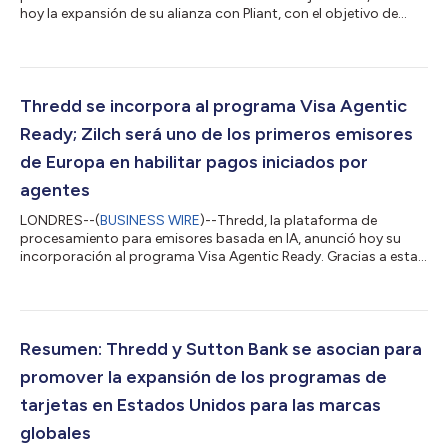
hoy la expansión de su alianza con Pliant, con el objetivo de
llevar las funcionalidades de la plataforma de crédito comercial
y finanzas integradas de la empresa por primera vez al mercado
estadounidense. Pliant ofrece a las empresas europeas tarjetas
de crédito físicas y virtuales que poseen conciliación integrada,
controles de gasto e integraciones profundas con un
Thredd se incorpora al programa Visa Agentic
conjunto...
Ready; Zilch será uno de los primeros emisores
de Europa en habilitar pagos iniciados por
agentes
LONDRES--(
BUSINESS WIRE
)--Thredd, la plataforma de
procesamiento para emisores basada en IA, anunció hoy su
incorporación al programa Visa Agentic Ready. Gracias a esta
iniciativa, los emisores de toda Europa podrán ofrecer pagos
iniciados por agentes sin necesidad de modificar su
infraestructura. Zilch, la plataforma de pagos para
consumidores, será uno de los primeros emisores de la
plataforma en habilitar esta funcionalidad para los titulares de
Resumen: Thredd y Sutton Bank se asocian para
sus tarjetas. Como procesador y facilitador, T...
promover la expansión de los programas de
tarjetas en Estados Unidos para las marcas
globales