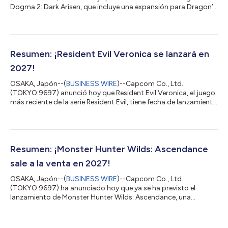
Dogma 2: Dark Arisen, que incluye una expansión para Dragon’s
Dogma 2, está programado para el 9 de octubre de 2026. La
serie Dragon’s Dogma consiste en juegos de acción series en un
ambiente de fantasía, donde los jugadores se aventuran en un
mundo abierto expansivo de espadas y magia. Desde el
lanzamiento del primer juego en 2012, la serie cosechó elogios
Resumen: ¡Resident Evil Veronica se lanzará en
en todo el mundo por sus caracterís...
2027!
OSAKA, Japón--(
BUSINESS WIRE
)--Capcom Co., Ltd.
(TOKYO:9697) anunció hoy que Resident Evil Veronica, el juego
más reciente de la serie Resident Evil, tiene fecha de lanzamiento
prevista para 2027. La franquicia Resident Evil incluye juegos de
terror de supervivencia donde los jugadores utilizan una serie
de armas y otros objetos para sobrevivir en situaciones
aterradoras. Con el apoyo de una base de fanáticos global
apasionada, las ventas de juegos totales desde el primer
Resumen: ¡Monster Hunter Wilds: Ascendance
lanzamiento de esta se...
sale a la venta en 2027!
OSAKA, Japón--(
BUSINESS WIRE
)--Capcom Co., Ltd.
(TOKYO:9697) ha anunciado hoy que ya se ha previsto el
lanzamiento de Monster Hunter Wilds: Ascendance, una
expansión masiva de Monster Hunter Wilds, para 2027. Monster
Hunter Wilds: Ascendance es una expansión masiva del
contenido de pago de Monster Hunter Wilds, que se presentó