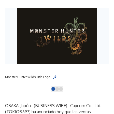
Monster Hunter Wilds Title Logo
Mon
OSAKA, Japón--(
BUSINESS WIRE
)--
Capcom Co., Ltd.
(TOKIO:9697) ha anunciado hoy que las ventas