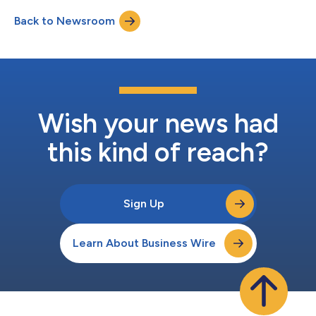
en febrero de 2025. Se trata de una continuación de la historia
Back to Newsroom
del juego principal, que profundizará aún más en la experiencia
de juego con nuevos contenidos, entre ello...
Wish your news had
this kind of reach?
Sign Up
Learn About Business Wire