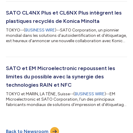
renouvelable). SATO Vietnam est l’un des principaux centres de
fabrication du Groupe SATO pour les imprimantes et les
étiqueteuses manuelles qui sont expédiées dans le monde
SATO CL4NX Plus et CL6NX Plus intègrent les
entier. À compter de 2025, l’us...
plastiques recyclés de Konica Minolta
TOKYO--(
BUSINESS WIRE
)--SATO Corporation, un pionnier
mondial dans les solutions d'autoidentification et d'étiquetage,
est heureux d'annoncer une nouvelle collaboration avec Konica
Minolta, Inc., alors que la société s'apprête à construire ses
imprimantes phares CL4NX Plus et CL6NX Plus en utilisant des
plastiques recyclés que Konica Minolta a développé pour ses
imprimantes multifonctionnelles. Les imprimantes industrielles
SATO fabriquées à partir de matériaux recyclés seront bientôt
SATO et EM Microelectronic repoussent les
disponibl...
limites du possible avec la synergie des
technologies RAIN et NFC
TOKYO et MARIN, LA TÈNE, Suisse--(
BUSINESS WIRE
)--EM
Microelectronic et SATO Corporation, l’un des principaux
fabricants mondiaux de solutions d’impression et d’étiquetage,
ont annoncé que la gamme d’imprimantes RAIN RFID et HF de
SATO, les imprimantes industrielles CL4NX et CL6NX Plus et les
imprimantes de bureau CT4-LX, conçues pour la vente au
détail, la santé et les applications industrielles intelligentes,
Back to Newsroom
peuvent maintenant imprimer et encoder les étiquettes RAINFC