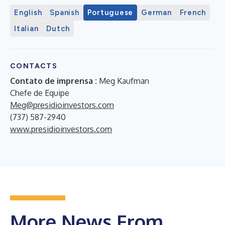
English
Spanish
Portuguese
German
French
Italian
Dutch
CONTACTS
Contato de imprensa :
Meg Kaufman
Chefe de Equipe
Meg@presidioinvestors.com
(737) 587-2940
www.presidioinvestors.com
More News From