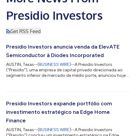
Presidio Investors
Get RSS Feed
Presidio Investors anuncia venda da ElevATE
Semiconductor à Diodes Incorporated
AUSTIN, Texas--(
BUSINESS WIRE
)--A Presidio Investors
("Presidio"), uma empresa de capital privado direcionada ao
segmento inferior de mercado de médio porte, anunciou hoje a
assinatura de um contrato definitivo para venda da ElevATE
Semiconductor, Inc. ("ElevATE") à Diodes Incorporated
(Nasdaq: DIOD), em uma transação totalmente em dinheiro
avaliada em US$ 250 milhões. Com sede em San Diego,
Califórnia, a ElevATE é uma empresa líder em projetos, sem
Presidio Investors expande portfólio com
fábrica própria, de circuitos integrados de a...
investimento estratégico na Edge Home
Finance
AUSTIN, Texas--(
BUSINESS WIRE
)--A Presidio Investors
("Presidio") concluiu um investimento estratégico na Edge