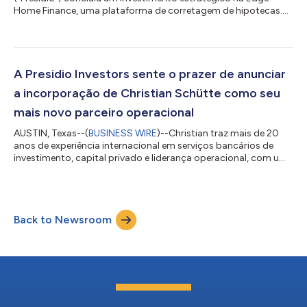
Home Finance, uma plataforma de corretagem de hipotecas.
Com sede em Minnetonka, Minnesota, a Edge Home Finance
construiu uma sólida reputação no setor de corretores de
hipotecas, capacitando originadores de empréstimos e
oferecendo serviços e inovação de excelência. O investimento
da Presidio representa uma oportunidade de alavancar o
A Presidio Investors sente o prazer de anunciar
crescimento da Edge por meio de investimentos apri...
a incorporação de Christian Schütte como seu
mais novo parceiro operacional
AUSTIN, Texas--(
BUSINESS WIRE
)--Christian traz mais de 20
anos de experiência internacional em serviços bancários de
investimento, capital privado e liderança operacional, com um
histórico comprovado de impulsionar crescimento
transformacional em todos os setores. Christian começou sua
carreira no J.P. Morgan em Nova York e Londres, onde trabalhou
nas equipes de Fusões e Aquisições bem como de Finanças
Back to Newsroom
Corporativas. Posteriormente, ingressou no Fortress
Investment Group e foi essencial em lança...