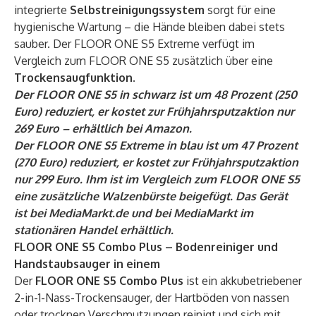
integrierte
Selbstreinigungssystem
sorgt für eine
hygienische Wartung – die Hände bleiben dabei stets
sauber. Der FLOOR ONE S5 Extreme verfügt im
Vergleich zum FLOOR ONE S5 zusätzlich über eine
Trockensaugfunktion
.
Der FLOOR ONE S5 in schwarz ist um 48 Prozent (250
Euro) reduziert, er kostet zur Frühjahrsputzaktion nur
269 Euro – erhältlich bei
Amazon
.
Der FLOOR ONE S5 Extreme in blau ist um 47 Prozent
(270 Euro) reduziert, er kostet zur Frühjahrsputzaktion
nur 299 Euro. Ihm ist im Vergleich zum FLOOR ONE S5
eine zusätzliche Walzenbürste beigefügt. Das Gerät
ist bei
MediaMarkt.de
und bei MediaMarkt im
stationären Handel erhältlich.
FLOOR ONE S5 Combo Plus – Bodenreiniger und
Handstaubsauger in einem
Der
FLOOR ONE S5 Combo Plus
ist ein akkubetriebener
2-in-1-Nass-Trockensauger, der Hartböden von nassen
oder trocknen Verschmutzungen reinigt und sich mit