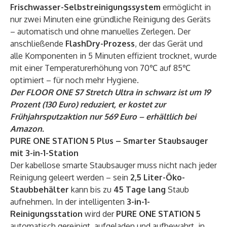
Frischwasser-Selbstreinigungssystem
ermöglicht in
nur zwei Minuten eine gründliche Reinigung des Geräts
– automatisch und ohne manuelles Zerlegen. Der
anschließende
FlashDry-Prozess
, der das Gerät und
alle Komponenten in 5 Minuten effizient trocknet, wurde
mit einer Temperaturerhöhung von 70℃ auf 85℃
optimiert – für noch mehr Hygiene.
Der FLOOR ONE S7 Stretch Ultra in schwarz ist um 19
Prozent (130 Euro) reduziert, er kostet zur
Frühjahrsputzaktion nur 569 Euro – erhältlich bei
Amazon
.
PURE ONE STATION 5 Plus – Smarter Staubsauger
mit 3-in-1-Station
Der kabellose smarte Staubsauger muss nicht nach jeder
Reinigung geleert werden – sein
2,5 Liter-Öko-
Staubbehälter
kann bis zu
45 Tage lang
Staub
aufnehmen. In der intelligenten
3-in-1-
Reinigungsstation
wird der
PURE ONE STATION 5
automatisch gereinigt, aufgeladen und aufbewahrt, in