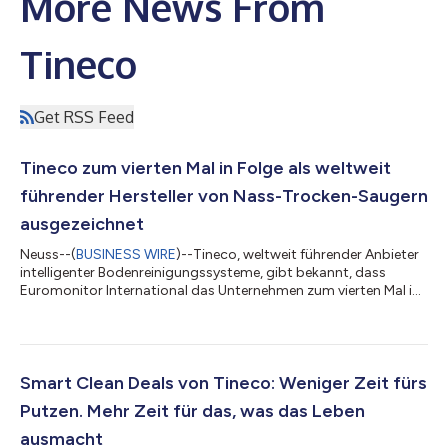
More News From
Tineco
Get RSS Feed
Tineco zum vierten Mal in Folge als weltweit
führender Hersteller von Nass-Trocken-Saugern
ausgezeichnet
Neuss--(
BUSINESS WIRE
)--Tineco, weltweit führender Anbieter
intelligenter Bodenreinigungssysteme, gibt bekannt, dass
Euromonitor International das Unternehmen zum vierten Mal in
Folge als weltweit führende Marke im Segment der Nass-
Trocken-Sauger für Haushalte ausgezeichnet hat*. Die
Anerkennung durch einen der führenden unabhängigen Anbieter
von Marktforschung unterstreicht Tinecos anhaltende
Führungsposition und Wachstumsdynamik innerhalb der
Smart Clean Deals von Tineco: Weniger Zeit fürs
globalen Smart-Home-Kategorie. In den vergangenen...
Putzen. Mehr Zeit für das, was das Leben
ausmacht