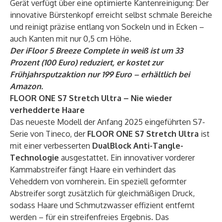
Gerät verfügt über eine optimierte Kantenreinigung: Der
innovative Bürstenkopf erreicht selbst schmale Bereiche
und reinigt präzise entlang von Sockeln und in Ecken –
auch Kanten mit nur 0,5 cm Höhe.
Der iFloor 5 Breeze Complete
in weiß ist um 33
Prozent (100 Euro) reduziert, er kostet zur
Frühjahrsputzaktion nur 199 Euro – erhältlich bei
Amazon
.
FLOOR ONE S7 Stretch Ultra – Nie wieder
verhedderte Haare
Das neueste Modell der Anfang 2025 eingeführten S7-
Serie von Tineco, der
FLOOR ONE S7 Stretch Ultra
ist
mit einer verbesserten
DualBlock Anti-Tangle-
Technologie
ausgestattet. Ein innovativer vorderer
Kammabstreifer fängt Haare ein verhindert das
Veheddern von vornherein. Ein speziell geformter
Abstreifer sorgt zusätzlich für gleichmäßigen Druck,
sodass Haare und Schmutzwasser effizient entfernt
werden – für ein streifenfreies Ergebnis. Das