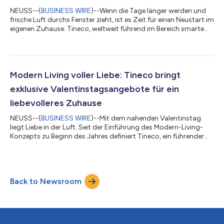
NEUSS--(
BUSINESS WIRE
)--Wenn die Tage länger werden und
frische Luft durchs Fenster zieht, ist es Zeit für einen Neustart im
eigenen Zuhause. Tineco, weltweit führend im Bereich smarte
Bodenpflege, begleitet den Frühjahrsputz 2026 mit einer
Auswahl seiner leistungsstärksten Geräte - zu attraktiven
Aktionspreisen. Tinecos „Modern Living“-Philosophie versteht
Reinigungstechnologie als integralen Bestandteil eines
komfortablen, modernen Lebensstils. Smarte Geräte sollen sich
Modern Living voller Liebe: Tineco bringt
der Routine anpassen u...
exklusive Valentinstagsangebote für ein
liebevolleres Zuhause
NEUSS--(
BUSINESS WIRE
)--Mit dem nahenden Valentinstag
liegt Liebe in der Luft. Seit der Einführung des Modern-Living-
Konzepts zu Beginn des Jahres definiert Tineco, ein führender
Anbieter intelligenter Bodenpflegegeräte, neu, welche Rolle
Haushaltsgeräte im modernen Alltag spielen. Für Tineco
bedeutet Modern Living weit mehr als technische Innovation
oder leistungsstarke Features. Im Mittelpunkt stehen der
Back to Newsroom
Mensch und sein Zuhause: Produkte sollen intuitiv bedienbar
sein, den Alltag erleichtern...