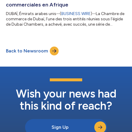
commerciales en Afrique
DUBAÏ, Émirats arabes unis--(
BUSINESS WIRE
)--La Chambre de
commerce de Dubaï, l’une des trois entités réunies sous l’égide
de Dubai Chambers, a achevé, avec succès, une série de
missions commerciales en Afrique, au cours desquelles 1 460
rencontres d’affaires bilatérales ont été organisées au Ghana,
en Éthiopie et en Afrique du Sud. Ces missions ont permis de
mettre en relation des entreprises établies à Dubaï avec des
Back to Newsroom
partenaires stratégiques à travers le continent africain. Elles ont
réuni 45...
Wish your news had
this kind of reach?
Sign Up