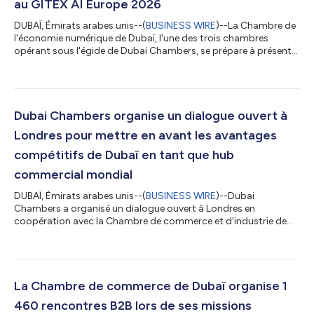
au GITEX AI Europe 2026
DUBAÏ, Émirats arabes unis--(
BUSINESS WIRE
)--La Chambre de
l'économie numérique de Dubaï, l'une des trois chambres
opérant sous l'égide de Dubai Chambers, se prépare à présenter
l'écosystème numérique de Dubaï au GITEX AI Europe 2026. La
chambre sera le partenaire officiel de l'économie numérique de
l'événement qui se déroulera du 30 juin au 1er juillet à Messe
Berlin en Allemagne. La participation de la Chambre s'inscrit
dans le cadre de ses efforts pour renforcer la position de Dubaï
Dubai Chambers organise un dialogue ouvert à
en tant...
Londres pour mettre en avant les avantages
compétitifs de Dubaï en tant que hub
commercial mondial
DUBAÏ, Émirats arabes unis--(
BUSINESS WIRE
)--Dubai
Chambers a organisé un dialogue ouvert à Londres en
coopération avec la Chambre de commerce et d'industrie de
Londres (LCCI), visant à mettre en valeur les avantages
compétitifs de Dubaï en tant que hub commercial mondial
auprès d’un groupe d’investisseurs britanniques de premier
plan. Son Excellence Mohammad Ali Rashed Lootah, président
et PDG de Dubai Chambers a assisté à l’événement, aux côtés
La Chambre de commerce de Dubaï organise 1
de dirigeants d’entreprises britanniques. Les di...
460 rencontres B2B lors de ses missions