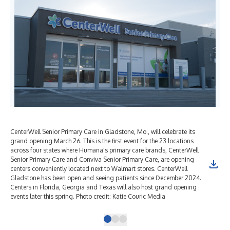
CenterWell Senior Primary Care in Gladstone, Mo., will celebrate its
Gen
grand opening March 26. This is the first event for the 23 locations
wit
across four states where Humana's primary care brands, CenterWell
Cen
Senior Primary Care and Conviva Senior Primary Care, are opening
yea
centers conveniently located next to Walmart stores. CenterWell
Wal
Gladstone has been open and seeing patients since December 2024.
con
Centers in Florida, Georgia and Texas will also host grand opening
Cou
events later this spring. Photo credit: Katie Couric Media