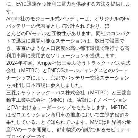
に、EVに迅速かつ便利に電力を供給する方法を提供しま
す。
Ample社のモジュール式バッテリーは、オリジナルのEV
バッテリーの代替品として設計されており、ほ
とんどのEVモデルと互換性があります。同社のコンパク
トで迅速に展開可能なステーションは、数日で設置で
き、東京のような人口密度の高い都市環境で運行する高
利用車両に実用的なソリューションを提供します。
2024年初頭、Ample社は三菱ふそうトラック・バス株式
会社（MFTBC）とENEOSホールディングスとのパート
ナーシップにより、京都でバッテリー交換ステーション
を展開し日本市場に参入しました。
三菱ふそうトラック・バス株式会社（MFTBC）と三菱自
動車工業株式会社（MMC）は、実証にイノ ベーション
とEVにおけるリーダーシップをもたらします。MFTBC
はゼロエミッション商用車の推進において主導的役割を
果たしていることで知られています。MMCは世界初の量
産EVの一つを開発し、都市物流の信頼できるモビリティ
プロバイダーです。