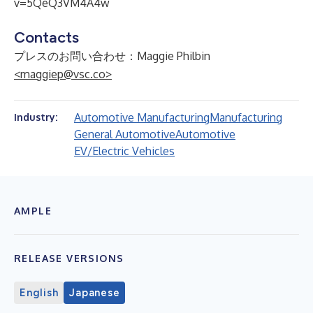
v=5QeQ3VM4A4w
Contacts
プレスのお問い合わせ：Maggie Philbin
<maggiep@vsc.co>
Automotive Manufacturing
Manufacturing
Industry:
General Automotive
Automotive
EV/Electric Vehicles
AMPLE
RELEASE VERSIONS
English
Japanese