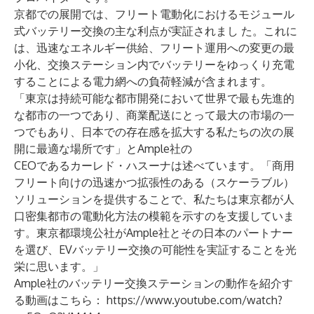
京都での展開では、フリート電動化におけるモジュール
式バッテリー交換の主な利点が実証されまし た。これに
は、迅速なエネルギー供給、フリート運用への変更の最
小化、交換ステーション内でバッテリーをゆっくり充電
することによる電力網への負荷軽減が含まれます。
「東京は持続可能な都市開発において世界で最も先進的
な都市の一つであり、商業配送にとって最大の市場の一
つでもあり、日本での存在感を拡大する私たちの次の展
開に最適な場所です」とAmple社の
CEOであるカーレド・ハスーナは述べています。「商用
フリート向けの迅速かつ拡張性のある（スケーラブル）
ソリューションを提供することで、私たちは東京都が人
口密集都市の電動化方法の模範を示すのを支援していま
す。東京都環境公社がAmple社とその日本のパートナー
を選び、EVバッテリー交換の可能性を実証することを光
栄に思います。」
Ample社のバッテリー交換ステーションの動作を紹介す
る動画はこちら：
https://www.youtube.com/watch?