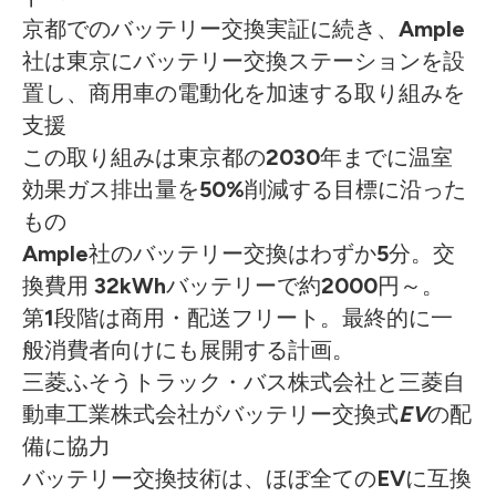
京都でのバッテリー交換実証に続き、
Ample
社は東京にバッテリー交換ステーションを設
置し、商用車の電動化を加速する取り組みを
支援
この取り組みは東京都の
2030
年までに温室
効果ガス排出量を
50%
削減する目標に沿った
もの
Ample
社のバッテリー交換はわずか
5
分。交
換費用
32kWh
バッテリーで約
2000
円～。
第
1
段階は商用・配送フリート。最終的に一
般消費者向けにも展開する計画。
三菱ふそうトラック・バス株式会社と三菱自
動車工業株式会社がバッテリー交換式
EV
の配
備に協力
バッテリー交換技術は、ほぼ全ての
EV
に互換