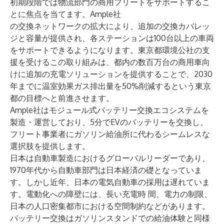
初期段階では物流部門の商用フリートをサポートするこ
とに焦点を当てます。Ample社
の交換ネットワークの拡大により、追加の交換カバレッ
ジと容量が提供され、各ステーションは100台以上の車両
をサポートできるようになります。東京都環境公社の支
援を受けるこの取り組みは、都内の数百万台の商用車向
けに追加の充電ソリューションを提供することで、2030
年までに温室効果ガス排出量を50%削減するという東京
都の目標へと前進させます。
Ample社はモジュール式バッテリー交換エコシステムを
製造・運営しており、5分でEVのバッテリーを交換し、
フリート事業者にガソリン給油所に代わるシームレスな
選択肢を提供します。
日本は自動車製造におけるグローバルリーダーであり、
1970年代から自動車部門は日本経済の礎となっていま
す。しかし近年、日本の電気自動車の採用は遅れていま
す。電動化への障壁には、長い充電時 間、電力の制限、
日本の人口密集都市における空間制約などがあります。
バッテリー交換はガソリンスタンドでの給油体験と同様