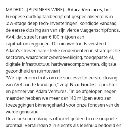
MADRID--(
BUSINESS WIRE
)--
Adara Ventures
, het
Europese durfkapitaalbedrijf dat gespecialiseerd is in
low-stage deep tech-investeringen, kondigde vandaag
de eerste closing aan van zijn vierde vlaggenschipfonds,
AV4, dat streeft naar € 100 miljoen aan
kapitaaltoezeggingen. Dit nieuwe fonds versterkt
Adara's streven naar sterke rendementen in strategische
sectoren, waaronder cyberbeveiliging, toegepaste AI,
digitale infrastructuur, hardwarecomponenten, digitale
gezondheid en ruimtevaart.
"We zijn enorm trots om de succesvolle eerste closing
van AV4 aan te kondigen," zegt
Nico Goulet
, oprichter
en partner van Adara Ventures. “In de afgelopen negen
maanden hebben we meer dan 140 miljoen euro aan
toezeggingen binnengehaald voor onze fondsen van de
vierde generatie.
Deze bekendmaking is officieel geldend in de originele
brontaal. Vertalingen zijn slechts als leeshulp bedoeld en