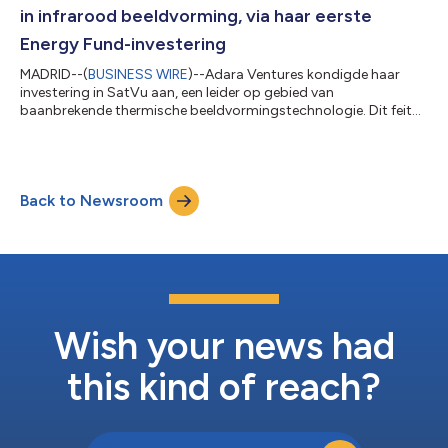
in infrarood beeldvorming, via haar eerste
Energy Fund-investering
MADRID--(
BUSINESS WIRE
)--Adara Ventures kondigde haar
investering in SatVu aan, een leider op gebied van
baanbrekende thermische beeldvormingstechnologie. Dit feit
markeert de eerste investering van het nieuw opgerichte Adara
Ventures Energy Fund. Het Europese risicokapitaalbedrijf heeft
mede de financieringsronde van £20 miljoen geleid, samen met
bestaande investeerders. Door haar eigen infraroodtechnologie
Back to Newsroom
aan te wenden om thermische gegevens vast te leggen met de
hoogste resolutie ter wereld...
Wish your news had
this kind of reach?