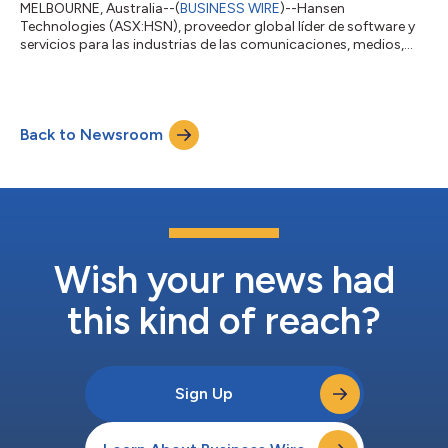
MELBOURNE, Australia--(
BUSINESS WIRE
)--Hansen
Technologies (ASX:HSN), proveedor global líder de software y
servicios para las industrias de las comunicaciones, medios,
energía y servicios públicos, se complace en anunciar que su
antiguo cliente, DIRECTV Latinoamérica, uno de los principales
proveedores de deporte y entretenimiento digital de
Latinoamérica, ha firmado un acuerdo de prórroga de varios
Back to Newsroom
años con Hansen. Este contrato nuevo hará que la empresa
amplíe su despliegue de Hansen CCB, par...
Wish your news had
this kind of reach?
Sign Up