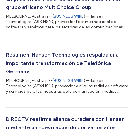
grupo africano MultiChoice Group
MELBOURNE, Australia--(
BUSINESS WIRE
)--Hansen
Technologies (ASX:HSN), proveedor líder internacional de
software y servicios para los sectores de las comunicaciones y
los medios de comunicación, así como de la energía y los
servicios públicos, ha firmado una renovación de contrato por
tres años con MultiChoice Group para continuar utilizando
Hansen CCB y ampliar las soluciones de servicios gestionados
existentes. El acuerdo, con una duración inicial de tres años,
Resumen: Hansen Technologies respalda una
combina varios contratos en un ú...
importante transformación de Telefónica
Germany
MELBOURNE, Australia--(
BUSINESS WIRE
)--Hansen
Technologies (ASX:HSN), proveedor a nivel mundial de software
y servicios para las industrias de la comunicación, medios,
energía y servicios públicos, se complace en anunciar que su
alianza de transformación con Telefónica Germany, uno de los
principales proveedores de servicios de comunicaciones (CSP)
en Alemania, avanza con éxito. Gracias a una iniciativa
colaborativa que involucra a más de 3700 integrantes del
DIRECTV reafirma alianza duradera con Hansen
equipo, ya se ha migrado a millones...
mediante un nuevo acuerdo por varios años