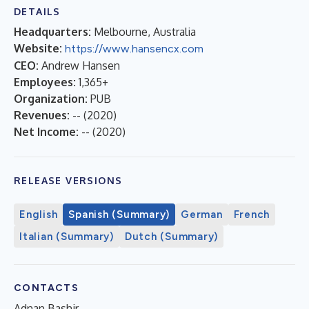
DETAILS
Headquarters:
Melbourne, Australia
Website:
https://www.hansencx.com
CEO:
Andrew Hansen
Employees:
1,365+
Organization:
PUB
Revenues:
--
(
2020
)
Net Income:
--
(
2020
)
RELEASE VERSIONS
English
Spanish (Summary)
German
French
Italian (Summary)
Dutch (Summary)
CONTACTS
Adnan Bashir