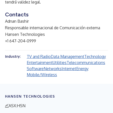
tendrá validez legal.
Contacts
Adnan Bashir
Responsable internacional de Comunicación externa
Hansen Technologies
+1 647-204-0999
TV and Radio
Data Management
Technology
Industry:
Entertainment
Utilities
Telecommunications
Software
Networks
Internet
Energy
Mobile/Wireless
HANSEN TECHNOLOGIES
ASX:HSN