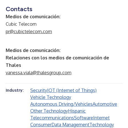
Contacts
Medios de comunicación:
Cubic Telecom
pr@cubictelecom.com
Medios de comunicación:
Relaciones con los medios de comunicación de
Thales
vanessa.viala@thalesgroup.com
Security
IOT (Internet of Things)
Industry:
Vehicle Technology
Autonomous Driving/Vehicles
Automotive
Other Technology
Hispanic
Telecommunications
Software
Internet
Consumer
Data Management
Technology