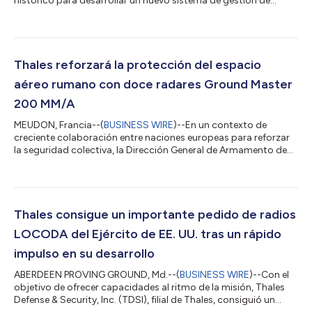
histórico para desarrollar un nuevo sistema de gestión de
tráfico aéreo (ATMS) de próxima generación y radares de
control de tráfico aéreo, lo que supone un paso importante
hacia un ecosistema de aviación más eficiente, seguro y
sostenible. El NexGen ATMS sustituirá al actual sistema
LORADS III con la solución TopSky – ATC One de Thales. El
Thales reforzará la protección del espacio
proyecto también abarca la transferen...
aéreo rumano con doce radares Ground Master
200 MM/A
MEUDON, Francia--(
BUSINESS WIRE
)--En un contexto de
creciente colaboración entre naciones europeas para reforzar
la seguridad colectiva, la Dirección General de Armamento de
Rumania acaba de firmar un acuerdo histórico con la Dirección
General de Armamento (DGA) de Francia para la adquisición de
doce radares Thales Ground Master 200 Multi-Mission All-in-
one (GM200 MM/A). Este acuerdo intergubernamental,
financiado por el programa SAFE de la Unión Europea, subraya
Thales consigue un importante pedido de radios
el alto nivel de colaboración e...
LOCODA del Ejército de EE. UU. tras un rápido
impulso en su desarrollo
ABERDEEN PROVING GROUND, Md.--(
BUSINESS WIRE
)--Con el
objetivo de ofrecer capacidades al ritmo de la misión, Thales
Defense & Security, Inc. (TDSI), filial de Thales, consiguió un