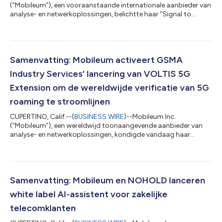
(“Mobileum”), een vooraanstaande internationale aanbieder van
analyse- en netwerkoplossingen, belichtte haar ”Signal to
Value”-visie op MWC Barcelona 2026 en demonstreerde hoe
telecom-operatoren netwerkgebeurtenissen kunnen omzetten
in inzicht, actie en omzet. Tijdens het evenement
demonstreerde Mobileum hoe operatoren haar Active
Intelligence Platform kunnen benutten om roamingprestaties te
Samenvatting: Mobileum activeert GSMA
verbeteren, verdedigingen tegen fraude en risico's te...
Industry Services’ lancering van VOLTIS 5G
Extension om de wereldwijde verificatie van 5G
roaming te stroomlijnen
CUPERTINO, Calif.--(
BUSINESS WIRE
)--Mobileum Inc.
(“Mobileum”), een wereldwijd toonaangevende aanbieder van
analyse- en netwerkoplossingen, kondigde vandaag haar
uitbreidende rol aan in de activering van GSMA Industry
Services’ lancering van het VOLTIS (Voice over LTE
Interoperability & Testing Service) 5G Extension Verification
Program. Het nieuwe, uitgebreide programma gaat verder dan
het bestaande VoLTE/IMS verificatiekader om verificatie van
Samenvatting: Mobileum en NOHOLD lanceren
5G-compatibiliteit te omvatten, zodat operato...
white label AI-assistent voor zakelijke
telecomklanten