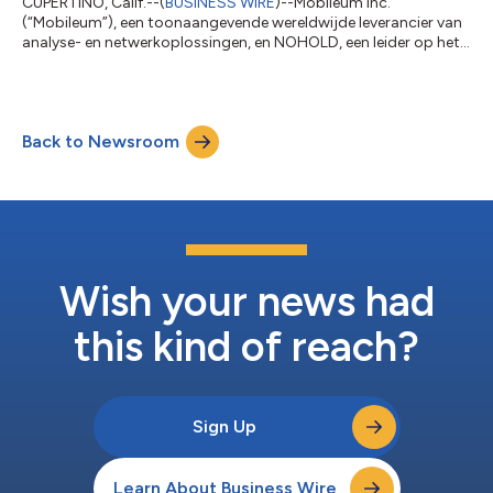
CUPERTINO, Calif.--(
BUSINESS WIRE
)--Mobileum Inc.
(“Mobileum”), een toonaangevende wereldwijde leverancier van
analyse- en netwerkoplossingen, en NOHOLD, een leider op het
gebied van AI-assistentplatforms voor bedrijven, hebben de
lancering aangekondigd van een nieuwe white label AI-
assistentoplossing. Deze is speciaal is ontworpen voor
telecomoperators die kleine en middelgrote bedrijven
Back to Newsroom
(kmo's/mkb's) bedienen. Het nieuwe aanbod bouwt voort op
de strategische AI-alliantie, aangekondigd in sept...
Wish your news had
this kind of reach?
Sign Up
Learn About Business Wire