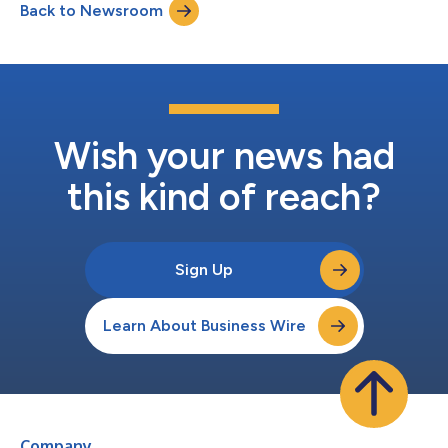
Back to Newsroom
Nationwide und Ultra Wideband, die eine äußerst zuverlässige
Konnektivität mit niedriger Latenz für die Bereiche...
Wish your news had
this kind of reach?
Sign Up
Learn About Business Wire
Company