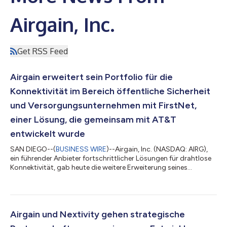
Airgain, Inc.
Get RSS Feed
Airgain erweitert sein Portfolio für die
Konnektivität im Bereich öffentliche Sicherheit
und Versorgungsunternehmen mit FirstNet,
einer Lösung, die gemeinsam mit AT&T
entwickelt wurde
SAN DIEGO--(
BUSINESS WIRE
)--Airgain, Inc. (NASDAQ: AIRG),
ein führender Anbieter fortschrittlicher Lösungen für drahtlose
Konnektivität, gab heute die weitere Erweiterung seines
Portfolios an missionskritischen Konnektivitätslösungen durch
FirstNet®, Built with AT&T – Amerikas Netzwerk für die
öffentliche Sicherheit – bekannt, um eine zuverlässige und
leistungsstarke Kommunikation für Behörden der öffentlichen
Sicherheit, Versorgungsunternehmen und Außendienstbetriebe
Airgain und Nextivity gehen strategische
in den gesamten Verein...