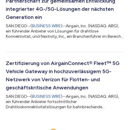
Partnerschaft zur gemeinsamen Entwicklung
integrierter 4G-/5G-Lösungen der nächsten
Generation ein
SAN DIEGO--(
BUSINESS WIRE
)--Airgain, Inc. (NASDAQ: AIRG),
ein führender Anbieter von Lösungen für drahtlose
Konnektivität, und Nextivity, Inc., ein Branchenführer im Bereich
intelligenter Mobilfunkabdeckungslösungen, gaben heute
bekannt, dass sie eine strategische Partnerschaftsvereinbarung
geschlossen haben, um gemeinsam integrierte Lösungen zu
entwickeln, die die 4G- und 5G-Abdeckung in schwierigen
Innen- und Außenbereichen verbessern sollen. Die Vereinbarung
Zertifizierung von AirgainConnect® Fleet™ 5G
schafft einen strukturierten Rahm...
Vehicle Gateway in hochzuverlässigem 5G-
Netzwerk von Verizon für Flotten- und
geschäftskritische Anwendungen
SAN DIEGO--(
BUSINESS WIRE
)--Airgain, Inc. (NASDAQ: AIRG),
ein führender Anbieter fortschrittlicher
Drahtloskonnektivitätslösungen für bahnbrechende
Innovationen in der 5G-Technologie, gab heute bekannt, dass
sein AirgainConnect® Fleet™ 5G Vehicle Gateway (AC-Fleet™)
der nächsten Generation für die Bereitstellung im 5G-Netzwerk
von Verizon zertifiziert wurde, einschließlich Verizon 5G