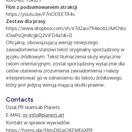
Koto-ku, Tokio
)
Film z podsumowaniem atrakcji
https://youtu.be/F7nODEETR4s
Zestaw dla prasy
https://www.dropbox.com/sh/ir7d2aui794eo6z/AAChbz
X5wPsQm8cgkQ2ViFD4a?dl=0
Oficjalną, obowiązującą wersję niniejszego
zawiadomienia stanowi tekst oryginalny sporządzony w
języku źródłowym. Tekst tłumaczenia służy wyłącznie
celom orientacyjnym, został sporządzony wyłącznie dla
celów ułatwienia zrozumienia zawiadomienia i należy
interpretować go w odniesieniu do tekstu źródłowego,
który jest jedyną wersją mającą skutki prawne.
Contacts
Dział PR teamLab Planets
E-MAIL:
pr-info@planets.art
Kontakt w sprawie wywiadów:
https://forms.gle/fAtnDKLpQKFME6XR9