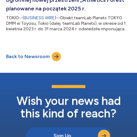
planowane na początek 2025 r.
TOKIO--(
BUSINESS WIRE
)--Obiekt teamLab Planets TOKYO
DMM w Toyosu, Tokio (dalej: teamLab Planets), w okresie od 1
kwietnia 2023 r. do 31 marca 2024 r. odwiedziła imponująca
liczba 2 504 264 turystów. Osiągnięcie zapewniło mu tym
samym wyróżnienie w KSIĘDZE REKORDÓW GUINESSA jako
najchętniej odwiedzane muzeum (kolektyw poświęcony
jednemu rodzajowi sztuki) na świecie. Ponadto w okresie od
Back to Newsroom
stycznia do grudnia 2023 r. obiekt teamLab Planets odwiedziło
łącznie 2 412 495 turystów (*1). W porównaniu z...
Wish your news had
this kind of reach?
Sign Up