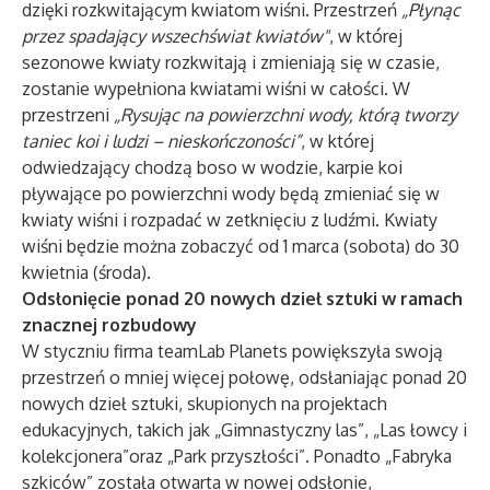
dzięki rozkwitającym kwiatom wiśni. Przestrzeń
„Płynąc
przez spadający wszechświat kwiatów"
, w której
sezonowe kwiaty rozkwitają i zmieniają się w czasie,
zostanie wypełniona kwiatami wiśni w całości. W
przestrzeni
„Rysując na powierzchni wody, którą tworzy
taniec koi i ludzi – nieskończoności”
, w której
odwiedzający chodzą boso w wodzie, karpie koi
pływające po powierzchni wody będą zmieniać się w
kwiaty wiśni i rozpadać w zetknięciu z ludźmi. Kwiaty
wiśni będzie można zobaczyć od 1 marca (sobota) do 30
kwietnia (środa).
Odsłonięcie ponad 20 nowych dzieł sztuki w ramach
znacznej rozbudowy
W styczniu firma teamLab Planets powiększyła swoją
przestrzeń o mniej więcej połowę, odsłaniając ponad 20
nowych dzieł sztuki, skupionych na projektach
edukacyjnych, takich jak
„Gimnastyczny las”
,
„Las łowcy i
kolekcjonera”
oraz
„Park przyszłości”
. Ponadto
„Fabryka
szkiców”
została otwarta w nowej odsłonie,