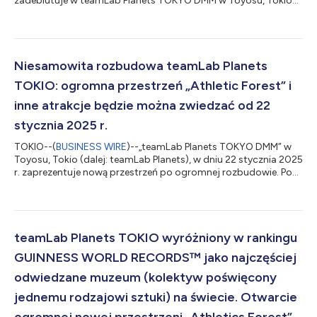
zadebiutuje w teamLab Planets TOKYO DMM w Toyosu, Tokio
(teamLab Planets) dnia 22 stycznia 2025 r. Powierzchnia
teamLab Planets została powiększona 1,5-krotnie, tworząc
nową, obszerną przestrzeń umożliwiającą zaprezentowanie
nowych projektów edukacyjnych teamLab. Obejmują one
między innymi „Athletics Forest” – kompleksową,
Niesamowita rozbudowa teamLab Planets
wielowymiarową przestrzeń kreatywną nawiązującą do świata...
TOKIO: ogromna przestrzeń „Athletic Forest” i
inne atrakcje będzie można zwiedzać od 22
stycznia 2025 r.
TOKIO--(
BUSINESS WIRE
)--„teamLab Planets TOKYO DMM” w
Toyosu, Tokio (dalej: teamLab Planets), w dniu 22 stycznia 2025
r. zaprezentuje nową przestrzeń po ogromnej rozbudowie. Po
rozbudowie obiekt teamLab Planets powiększył się 1,5-krotnie,
wprowadzono w nim między innymi obszerną przestrzeń o
tematyce edukacyjnej. Nowe atrakcje obejmują „Athletic
Forest” – kompleksową, wielowymiarową przestrzeń
artystyczną nawiązującą do świata sportu; przestrzeń
teamLab Planets TOKIO wyróżniony w rankingu
„Catching and Collecting Extinct Forest” umożliwi...
GUINNESS WORLD RECORDS™ jako najczęściej
odwiedzane muzeum (kolektyw poświęcony
jednemu rodzajowi sztuki) na świecie. Otwarcie
ogromnej nowej przestrzeni „Athletics Forest”