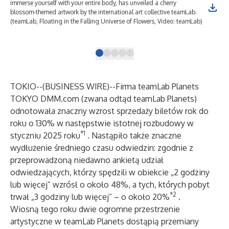
immerse yourself with your entire body, has unveiled a cherry
imm
blossom-themed artwork by the international art collective teamLab.
blo
(teamLab, Floating in the Falling Universe of Flowers, Video: teamLab)
(te
TOKIO--(
BUSINESS WIRE
)--
Firma teamLab Planets
TOKYO DMM.com
(zwana odtąd teamLab Planets)
odnotowała znaczny wzrost sprzedaży biletów rok do
roku o 130% w następstwie istotnej rozbudowy w
*1
styczniu 2025 roku
. Nastąpiło także znaczne
wydłużenie średniego czasu odwiedzin: zgodnie z
przeprowadzoną niedawno ankietą udział
odwiedzających, którzy spędzili w obiekcie „2 godziny
lub więcej” wzrósł o około 48%, a tych, których pobyt
*2
trwał „3 godziny lub więcej” – o około 20%
.
Wiosną tego roku dwie ogromne przestrzenie
artystyczne w teamLab Planets dostąpią przemiany