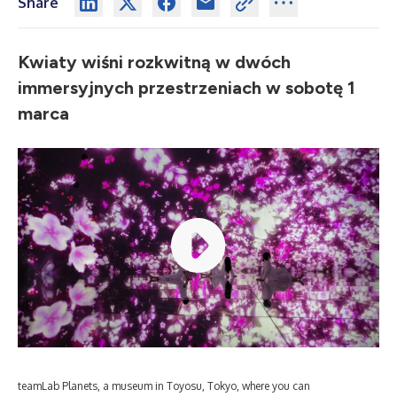
Share
Kwiaty wiśni rozkwitną w dwóch
immersyjnych przestrzeniach w sobotę 1
marca
teamLab Planets, a museum in Toyosu, Tokyo, where you can
tea