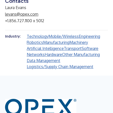
Contacts
Laura Evans
levans@opex.com
+1.856.727.1100 x 5012
Technology
Mobile/Wireless
Engineering
Industry:
Robotics
Manufacturing
Machinery
Artificial Intelligence
Transport
Software
Networks
Hardware
Other Manufacturing
Data Management
Logistics/Supply Chain Management