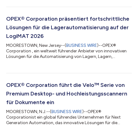
Postautomatisierung entwickelt, wurde vom Magazin Logistics
Matters mit dem Warehouse Solution of the Year Award 2026
ausgezeichnet. OPEX erhielt den Award für seine einzigartige
Kühlhauslösung mit mehreren Temperaturzonen und
OPEX® Corporation präsentiert fortschrittliche
verschiedenen Tiefen für automatisierte
Lösungen für die Lagerautomatisierung auf der
Lagerabwicklungssysteme,...
LogiMAT 2026
MOORESTOWN, New Jersey--(
BUSINESS WIRE
)--OPEX®
Corporation , ein weltweit führender Anbieter von innovativen
Lösungen für die Automatisierung von Lagern, Lagern,
Dokumenten und Post, wird auf der LogiMAT 2026 seine
neuesten Entwicklungen im Bereich der Lagerautomatisierung
vorstellen. Die LogiMAT, die weltweit größte Fachmesse für
Intralogistiklösungen und Prozessmanagement, findet vom 24.
bis 26. März auf dem Messegelände in Stuttgart statt. „Unser
OPEX® Corporation führt die Velo™ Serie von
Team freut sich darauf, auf der LogiMAT vor O...
Premium Desktop- und Hochleistungsscannern
für Dokumente ein
MOORESTOWN, N.J.--(
BUSINESS WIRE
)--OPEX®
Corporationist ein global führendes Unternehmen für Next
Generation Automation, das innovative Lösungen für die
Automatisierung der Lagerhaltung, von Dokumenten und Mails
anbietet.Es gab die Markteinführung der Velo™ Serie bekannt,