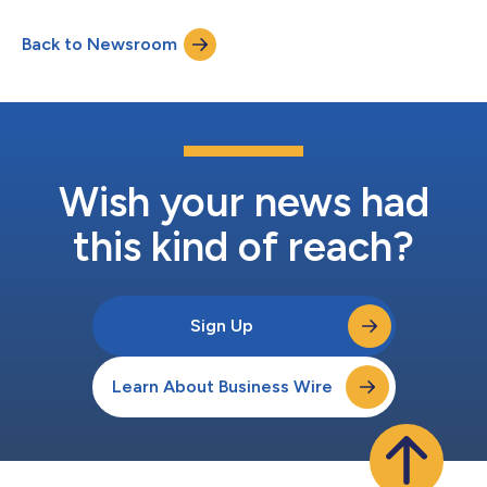
ein Service von InoTec. Es handelt sich um eine neue Klasse von
freistehenden und Desktop-Premium-Scannern mit hoher
Back to Newsroom
Leistungsfähigkeit. Die OPEX Velo Scanner sind
außergewöhnlich leistungsfähig und zuverlässig. Sie bieten ein...
Wish your news had
this kind of reach?
Sign Up
Learn About Business Wire