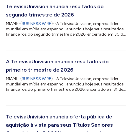
TelevisaUnivision anuncia resultados do
segundo trimestre de 2026
MIAMI--(
BUSINESS WIRE
)--A TelevisaUnivision, empresa líder
mundial em mídia em espanhol, anunciou hoje seus resultados
financeiros do segundo trimestre de 2026, encerrado em 30 de
junho de 2026. Visite o site de Relações com Investidores da
empresa em investors.televisaunivision.com para visualizar os
resultados financeiros e materiais de divulgação. A empresa
realizará uma teleconferência hoje, às 11h (horário do leste dos
EUA) / 8h (horário do Pacífico), para discutir os resultados. A
A TelevisaUnivision anuncia resultados do
telecon...
primeiro trimestre de 2026
MIAMI--(
BUSINESS WIRE
)--A TelevisaUnivision, empresa líder
mundial em mídia em espanhol, anunciou hoje seus resultados
financeiros do primeiro trimestre de 2026, encerrado em 31 de
março de 2026. Acesse o site de Relações com Investidores da
empresa em investors.televisaunivision.com para visualizar os
resultados financeiros e materiais de divulgação. A empresa
realizará uma teleconferência hoje às 11h (horário do leste dos
EUA) ou 8h (horário do Pacífico), para discutir os resultados. A
TelevisaUnivision anuncia oferta pública de
transm...
aquisição à vista para seus Títulos Seniores