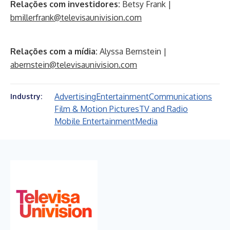
Relações com investidores:
Betsy Frank |
bmillerfrank@televisaunivision.com
Relações com a mídia:
Alyssa Bernstein |
abernstein@televisaunivision.com
Advertising
Entertainment
Communications
Industry:
Film & Motion Pictures
TV and Radio
Mobile Entertainment
Media