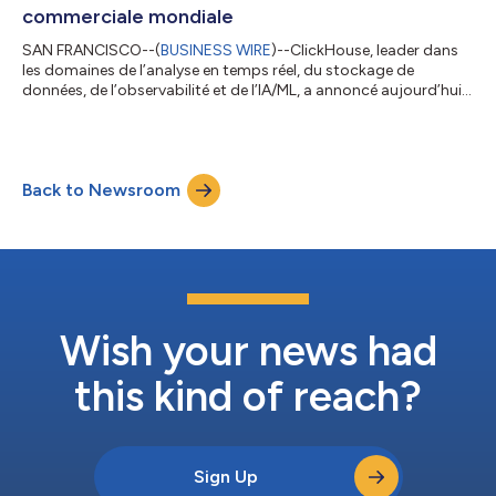
commerciale mondiale
SAN FRANCISCO--(
BUSINESS WIRE
)--ClickHouse, leader dans
les domaines de l’analyse en temps réel, du stockage de
données, de l’observabilité et de l’IA/ML, a annoncé aujourd’hui
une expansion significative de son équipe de direction mondiale
chargée de la commercialisation (GTM), marquée par la
nomination d’Ed Lenta au poste de vice-président pour l’Asie-
Pacifique et le Japon (APJ). Ces nouveaux recrutements
Back to Newsroom
s’inscrivent dans la dynamique lancée l’année dernière avec la
nomination de Kevin Egan...
Wish your news had
this kind of reach?
Sign Up