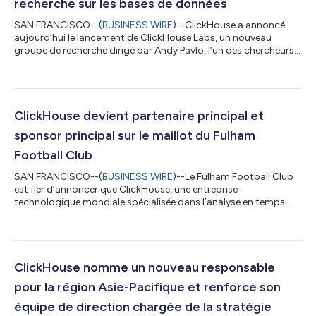
recherche sur les bases de données
SAN FRANCISCO--(
BUSINESS WIRE
)--ClickHouse a annoncé
aujourd’hui le lancement de ClickHouse Labs, un nouveau
groupe de recherche dirigé par Andy Pavlo, l’un des chercheurs
les plus éminents dans le domaine des bases de données. Le Dr
Pavlo rejoint ClickHouse en qualité de vice-président chargé de
la recherche sur les bases de données et constituera une équipe
dont la mission sera de faire progresser l’état de l’art dans le
domaine des systèmes de gestion de bases de données. Pavlo
ClickHouse devient partenaire principal et
est un cherch...
sponsor principal sur le maillot du Fulham
Football Club
SAN FRANCISCO--(
BUSINESS WIRE
)--Le Fulham Football Club
est fier d’annoncer que ClickHouse, une entreprise
technologique mondiale spécialisée dans l’analyse en temps
réel, les infrastructures de données et les applications
d’intelligence artificielle, devient son tout nouveau partenaire
principal et sponsor principal sur le maillot de l’équipe première
masculine. Dans le cadre de ce partenariat pluriannuel,
ClickHouse occupera une place de choix sur le devant des
ClickHouse nomme un nouveau responsable
maillots domicile, extérieur et...
pour la région Asie-Pacifique et renforce son
équipe de direction chargée de la stratégie