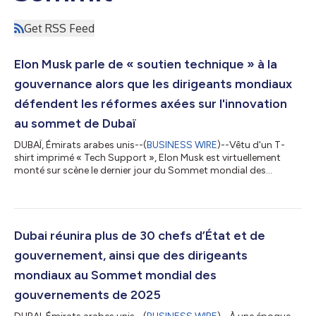
Get RSS Feed
Elon Musk parle de « soutien technique » à la
gouvernance alors que les dirigeants mondiaux
défendent les réformes axées sur l'innovation
au sommet de Dubaï
DUBAÏ, Émirats arabes unis--(
BUSINESS WIRE
)--Vêtu d'un T-
shirt imprimé « Tech Support », Elon Musk est virtuellement
monté sur scène le dernier jour du Sommet mondial des
gouvernements lors d'une discussion en direct avec S.E. Omar
Sultan Al Olama, ministre d'État des EAU pour l'intelligence
artificielle, l'économie numérique et les applications de travail à
distance, afin de partager sa vision de l'amélioration de
l'efficacité des gouvernements. M. Musk a souligné l'urgence de
Dubai réunira plus de 30 chefs d’État et de
rationaliser les...
gouvernement, ainsi que des dirigeants
mondiaux au Sommet mondial des
gouvernements de 2025