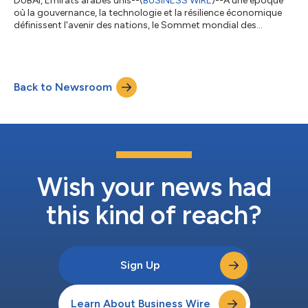
DUBAI, Émirats arabes unis--(
BUSINESS WIRE
)--À une époque
où la gouvernance, la technologie et la résilience économique
définissent l'avenir des nations, le Sommet mondial des
gouvernements (WGS 2025), pour sa 12ᵉ édition, rassemble les
dirigeants les plus influents du monde – des chefs d'État aux
visionnaires de la technologie – pour élaborer des solutions qui
stimuleront le progrès mondial au cours de la prochaine
Back to Newsroom
décennie. Plus de 30 chefs d'État et de gouvernement, plus de
400 ministres, 80...
Wish your news had
this kind of reach?
Sign Up
Learn About Business Wire