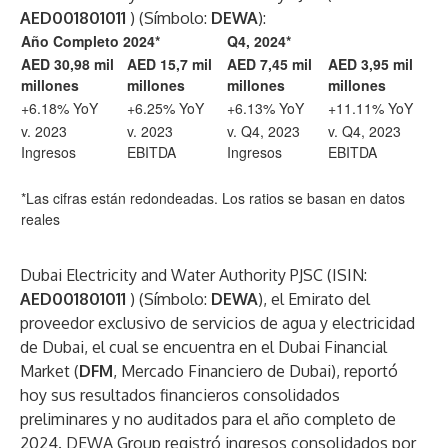
AED001801011
) (Símbolo:
DEWA
):
Año Completo 2024*
Q4, 2024*
AED 30,98 mil
AED 15,7 mil
AED 7,45 mil
AED 3,95 mil
millones
millones
millones
millones
+6.18% YoY
+6.25% YoY
+6.13% YoY
+11.11% YoY
v. 2023
v. 2023
v. Q4, 2023
v. Q4, 2023
Ingresos
EBITDA
Ingresos
EBITDA
*Las cifras están redondeadas. Los ratios se basan en datos
reales
Dubai Electricity and Water Authority PJSC (ISIN:
AED001801011
) (Símbolo:
DEWA
), el Emirato del
proveedor exclusivo de servicios de agua y electricidad
de Dubai, el cual se encuentra en el Dubai Financial
Market (
DFM
, Mercado Financiero de Dubai), reportó
hoy sus resultados financieros consolidados
preliminares y no auditados
para el año completo de
2024. DEWA Group registró ingresos consolidados por