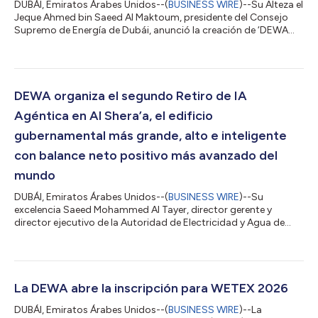
DUBÁI, Emiratos Árabes Unidos--(
BUSINESS WIRE
)--Su Alteza el
Jeque Ahmed bin Saeed Al Maktoum, presidente del Consejo
Supremo de Energía de Dubái, anunció la creación de ‘DEWA
International’, una filial de propiedad absoluta de Dubai
Electricity and Water Authority (DEWA). El objetivo de la
empresa es desarrollar proyectos de energía convencional y
limpia en todo el mundo y exportar el exitoso modelo de
infraestructura de energía y agua de Dubái a mercados
DEWA organiza el segundo Retiro de IA
globales. Su Alteza el Jeque Ahmed bin...
Agéntica en Al Shera’a, el edificio
gubernamental más grande, alto e inteligente
con balance neto positivo más avanzado del
mundo
DUBÁI, Emiratos Árabes Unidos--(
BUSINESS WIRE
)--Su
excelencia Saeed Mohammed Al Tayer, director gerente y
director ejecutivo de la Autoridad de Electricidad y Agua de
Dubái (DEWA), enfatizó que la DEWA implementa las
tecnologías de IA agénticas más nuevas, en línea con la visión
de mejorar su rol de liderazgo y reforzar la posición de Dubái
como la ciudad del futuro. Estos comentarios fueron
realizados durante el Retiro para Ejecutivos de IA Agéntica que
La DEWA abre la inscripción para WETEX 2026
la DEWA organizó en Al Shera’a, su nueva...
DUBÁI, Emiratos Árabes Unidos--(
BUSINESS WIRE
)--La