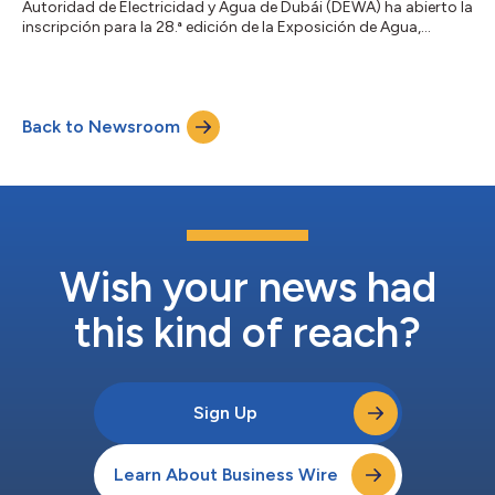
Autoridad de Electricidad y Agua de Dubái (DEWA) ha abierto la
inscripción para la 28.ª edición de la Exposición de Agua,
Energía, Tecnología y Medio Ambiente (WETEX), que tendrá
lugar del 20 al 22 de octubre de 2026 en el Dubai World Trade
Centre. WETEX, una de las principales exposiciones
especializadas de su tipo en el mundo y la más grande de la
Back to Newsroom
región, es organizada por la DEWA bajo las directrices de Su
Alteza el Jeque Mohammed bin Rashid...
Wish your news had
this kind of reach?
Sign Up
Learn About Business Wire