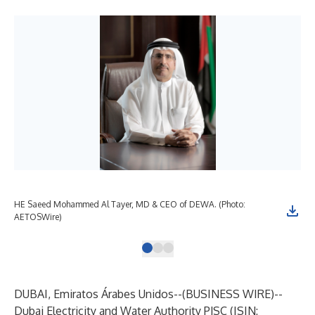
HE Saeed Mohammed Al Tayer, MD & CEO of DEWA. (Photo:
Dub
AETOSWire)
AE
DUBAI, Emiratos Árabes Unidos--(
BUSINESS WIRE
)--
Dubai Electricity and Water Authority PJSC (ISIN: