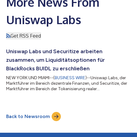
More News From
Uniswap Labs
Get RSS Feed
Uniswap Labs und Securitize arbeiten
zusammen, um Liquiditätsoptionen für
BlackRocks BUIDL zu erschließen
NEW YORK UND MIAMI--(
BUSINESS WIRE
)--Uniswap Labs, der
Marktführer im Bereich dezentrale Finanzen, und Securitize, der
Marktführer im Bereich der Tokenisierung realer
Vermögenswerte (RWAs), gaben heute eine strategische
Integration bekannt, um Anteile des BlackRock USD Institutional
Digital Liquidity Fund (BUIDL) über die UniswapX-Technologie
handelbar zu machen. Diese Integration ermöglicht den On-
Back to Newsroom
Chain-Handel mit BUIDL, wodurch BUIDL-Inhabern neue
Liquiditätsoptionen eröffnet werden und ein b...