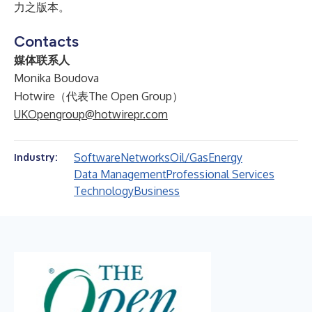
力之版本。
Contacts
媒体联系人
Monika Boudova
Hotwire（代表The Open Group）
UKOpengroup@hotwirepr.com
Software
Networks
Oil/Gas
Energy
Industry:
Data Management
Professional Services
Technology
Business