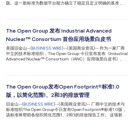
版。这一新标准为数据平台能力确立了稳定且定义明确的基准，支
持整个能源行业实现更高的互操作性、一致性和可靠性。 OSDU数
据平台标准1.0版旨在通过减少碎片化和打破数据孤岛，帮助组织
更好地管理、访问和使用企业数据。它为安全高效地组织和访问数
据提供了通用框架，从而支持更好的协作、创新和决策。 该标准
的核心优势包括：从设计之初即具备的互操作性、为应用程序开发
The Open Group 发布 Industrial Advanced
和部署带来的更高稳定性，以及为认证奠定的清晰基础。运营商将
Nuclear™ Consortium 首份应用场景白皮书
拥有更多选择并减少集成工作量，独立软件供应商能够基于明确的
标准进行开发，而平台提供商则获得了一条透明的途径，可以通过
美国旧金山--(
BUSINESS WIRE
)--(美国商业资讯)-- 作为一家厂商
认证来证明其符合标准。 The Open Group总裁兼首席执行官
中立的技术标准组织，The Open Group 今日宣布发布《Industrial
Steve Nunn表示：“随着行业不断推动更快的创新，跨系统访问和
Advanced Nuclear™ Consortium（IANC）应用场景白皮书》。
使用可信数据的能力已成为企业的必然要求。OSDU®数据平台标
该白皮书系统阐述了先进核能技术在重工业领域的部署路径，展示
准1.0版为安全、高效的数据访问和互操作性确立了定义明确的基
其如何为行业提供可靠的低碳热能与电力供应。 这份由 Industrial
准，有助于组织简化平台决策并加速部署。” The Open...
Advanced Nuclear™ Consortium（IANC）牵头编制的白皮书，
标志着核能在能源转型进程中的角色迈出了重要一步。作为一个由
工业终端用户主导的组织，IANC 在白皮书中阐述了小型模块化反
The Open Group发布Open Footprint®标准1.0
应堆（SMR）和微型模块化反应堆（MMR）直接融入工业生产运营
版，以简化范围1、2和3的排放管理
的实际应用场景，重点聚焦于多个最难实现脱碳的行业领域，包
括： 海上能源行业 炼油与石化行业 采矿业 高耗能制造业 该白皮书
旧金山--(
BUSINESS WIRE
)--(美国商业资讯)-- 厂商中立的技术与
由行业领先的工业终端用户共同编制，全面梳理了相关行业面临的
标准组织The Open Group今日发布Open Footprint®标准1.0版，
运营需求、能源需求及现实约束，为这些领域提供了统一而清晰的
该标准将帮助各组织简化范围1、2和3的排放报告工作。 这项新标
行业视角。白皮书强调，先进核能的价值不仅限于传统发电，更可
准是首个涵盖全部三个排放范围的开放式排放数据模型，它提供了
作为一种可靠、持续且全天候运行的过程热和电力来源，...
一个综合性框架，使各组织能够从价值链中收集和标准化数据，并
在多个司法管辖区进行报告。 The Open Group总裁兼首席执行官