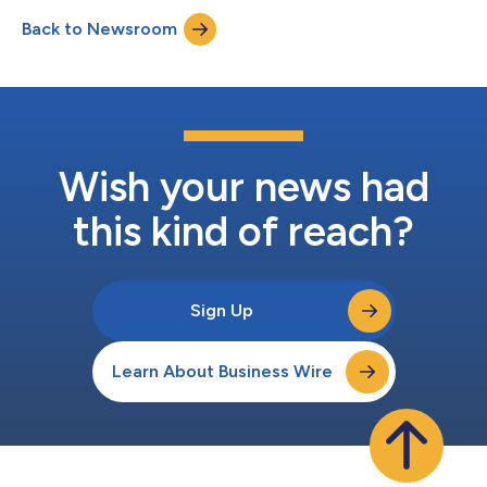
Steve Nunn表示：“目前迫切需要简化排放数据管理，并减少在供
Back to Newsroom
应链内捕获数据、执行数据转换以及向各监管机构报告所需的人工
工作量。Open Footprint标准消除了摩擦并降低了成本，有助于各
组织发现减排机会。” 该模型的主要特点包括： 标准化的排放数据
定义和关系 简化供应链间的排放数据共享与互操作性，缓解许多
组织一直以来面临的分散式电子表格流程问题 支持针对多项温室
气体排放法规进行报告，包括欧盟的《企业可持续发展报告指令》
(CSRD)、加州参议院第253号法案(CA SB 253)以及国际可持续发
展准则理事会(ISSB)的相关准则 与世界可持续发展工商理事会
Wish your news had
(WBC...
this kind of reach?
Sign Up
Learn About Business Wire