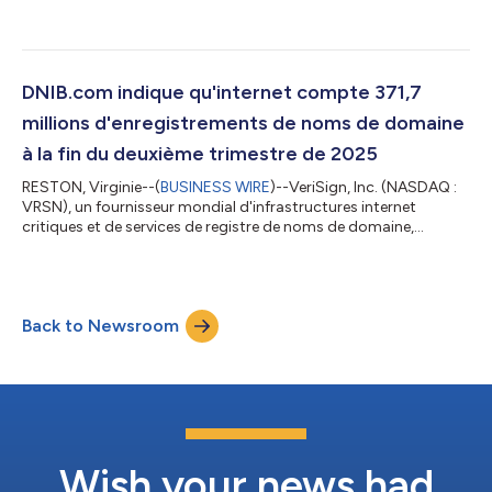
annoncé aujourd’hui que, selon le dernier rapport trimestriel sur
le secteur des noms de domaine publié par DNIB.com, le
troisième trimestre 2025 s’est clôturé avec 378,5 millions
d’enregistrements de noms de domaine dans tous les
domaines de premier niveau (TLD), soit une augmentation de
DNIB.com indique qu'internet compte 371,7
6,8 millions d’enregistrements,...
millions d'enregistrements de noms de domaine
à la fin du deuxième trimestre de 2025
RESTON, Virginie--(
BUSINESS WIRE
)--VeriSign, Inc. (NASDAQ :
VRSN), un fournisseur mondial d'infrastructures internet
critiques et de services de registre de noms de domaine,
annonce aujourd'hui que, selon le dernier rapport Domain Name
Industry Brief Quarterly de DNIB.com, le deuxième trimestre de
2025 a clôturé avec 371,7 millions d'enregistrements de noms
de domaine sur l'ensemble des domaines de premier rang (TLD),
Back to Newsroom
soit une augmentation de 3,3 millions d'enregistrements de
noms de domaine, o...
Wish your news had