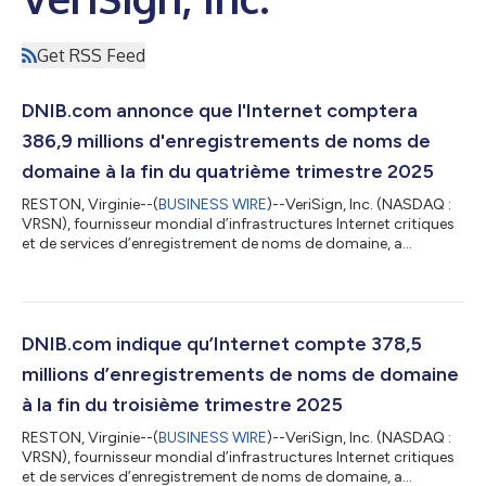
Get RSS Feed
DNIB.com annonce que l'Internet comptera
386,9 millions d'enregistrements de noms de
domaine à la fin du quatrième trimestre 2025
RESTON, Virginie--(
BUSINESS WIRE
)--VeriSign, Inc. (NASDAQ :
VRSN), fournisseur mondial d’infrastructures Internet critiques
et de services d’enregistrement de noms de domaine, a
annoncé aujourd’hui que, selon le dernier rapport trimestriel sur
Domain Name Industry Brief publié par DNIB.com, le quatrième
trimestre 2025 s’est clôturé avec 386,9 millions
d’enregistrements de noms de domaine sur l’ensemble des
domaines de premier niveau (TLD), soit une augmentation de
DNIB.com indique qu’Internet compte 378,5
8,4 millions d’enregistrements...
millions d’enregistrements de noms de domaine
à la fin du troisième trimestre 2025
RESTON, Virginie--(
BUSINESS WIRE
)--VeriSign, Inc. (NASDAQ :
VRSN), fournisseur mondial d’infrastructures Internet critiques
et de services d’enregistrement de noms de domaine, a