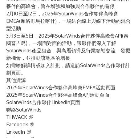
夥伴的高峰會，旨在增強和加強與合作夥伴的關係：
2月10日至12日，
2025年SolarWinds合作夥伴高峰會
EMEA
(摩洛哥馬拉喀什)，一場結合線上與線下活動的混合
型活動
3月3日至5日；
2025年SolarWinds合作夥伴高峰會APJ
(泰
國普吉島)，一場面對面的活動，讓夥伴們深入了解
SolarWinds產品組合，與高層領導及行業領袖交流，發掘
新機會，並推動該地區的增長
如需瞭解詳情或加入計劃，請造訪
SolarWinds合作夥伴計
劃頁面
。
其他資源
2025年SolarWinds合作夥伴高峰會EMEA活動頁面
2025年SolarWinds合作夥伴高峰會APJ活動頁面
SolarWinds合作夥伴LinkedIn頁面
聯絡SolarWinds
THWACK
®
Facebook
®
LinkedIn
®