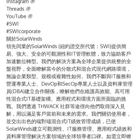
Instagram
®
Threads
®
YouTube
®
#SWI
#SWIcorporate
關於SolarWinds
領先同業的SolarWinds (紐約證交所代號：SWI)提供簡
易、強大、安全的可觀測性和IT管理軟體，致力協助客戶
加速數位轉型。我們的解決方案為全球企業提供統整的全
盤視野，全面瞭解當今的分散式和混合式現代網路環境，
無論企業類型、規模或複雜性如何。我們不斷與IT服務和
營運專業人士、DevOp和SecOp專業人士以及資料庫管理
員(DBA)建立合作關係，瞭解他們在維護高效能、高可用
性混合式IT基礎架構、應用程式和環境方面所面臨的挑
戰。我們透過
THWACK
社群等途徑向他們取得深入見
解，用以滿足客戶當前和未來的需求。我們關切使用者，
並交出出色的端對端混合式IT績效管理成績，已使
SolarWinds建立可觀測性、IT服務管理、應用程式績效和
資料庫管理解決方案領域的全球領導者口碑。如需立即瞭