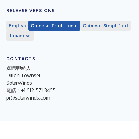
RELEASE VERSIONS
English
Chinese Traditional
Chinese Simplified
Japanese
CONTACTS
媒體聯絡人
Dillon Townsel
SolarWinds
電話：+1-512-571-3455
pr@solarwinds.com