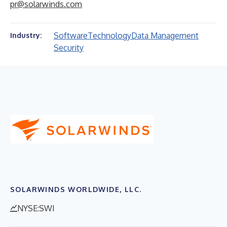
pr@solarwinds.com
Software
Technology
Data Management
Industry:
Security
SOLARWINDS WORLDWIDE, LLC.
NYSE:SWI