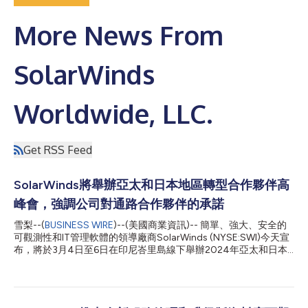
More News From
SolarWinds
Worldwide, LLC.
Get RSS Feed
SolarWinds將舉辦亞太和日本地區轉型合作夥伴高
峰會，強調公司對通路合作夥伴的承諾
雪梨--(
BUSINESS WIRE
)--(美國商業資訊)-- 簡單、強大、安全的
可觀測性和IT管理軟體的領導廠商SolarWinds (NYSE:SWI)今天宣
布，將於3月4日至6日在印尼峇里島線下舉辦2024年亞太和日本
地區(APJ)合作夥伴高峰會。該活動每年舉辦一次，是公司在歐
洲、亞洲和美洲舉辦的一系列SolarWinds轉型合作夥伴高峰會的
一部分。 亞太和日本地區合作夥伴高峰會讓來自該地區17個國家
的合作夥伴齊聚一堂，與SolarWinds一起交流、學習和慶祝共同