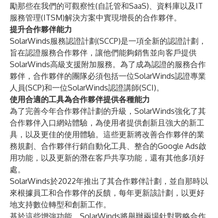
勵那些在我們的可觀察性(自託管和SaaS)、資料庫以及IT
服務管理(ITSM)解決方案中實現增長的合作夥伴。
提升合作夥伴能力
SolarWinds服務認證計劃(SCCP)是一項全新的認證計劃，
旨在認證服務合作夥伴，讓他們能夠銷售並向客戶提供
SolarWinds高級支援附加服務。為了成為認證的服務合作
夥伴，合作夥伴的團隊必須包括一位SolarWinds認證專業
人員(SCP)和一位SolarWinds認證講師(SCI)。
使用合適的工具為合作夥伴提供各種能力
為了完善今年合作夥伴計劃的升級，SolarWinds強化了其
合作夥伴入口網站體驗，為使用者提供創新且強大的新工
具，以及更佳的使用體驗。這些更新將改善合作夥伴的業
務規劃、合作夥伴行銷自動化工具、整合的Google Ads啟
用功能，以及更新的潛在客戶共享功能，還有其他多項好
處。
SolarWinds於2022年推出了其合作夥伴計劃，並自那時以
來根據員工和合作夥伴的反饋，每年更新該計劃，以更好
地支持數位轉型和創新工作。
基於這些增強功能，SolarWinds將舉辦兩場針對戰略合作