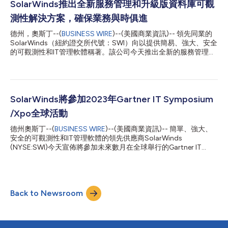
的成功。在此次活動中，SolarWinds將重點介紹其可觀測性、IT服
SolarWinds推出全新服務管理和升級版資料庫可觀
務管理和資料庫產品的最新產品策略和創新。由於大多數註冊與會
測性解決方案，確保業務與時俱進
者都是來自合作夥伴公司的高階主管，2024年亞太和日本地區合
作夥伴高峰會將成為合作夥伴進行互動、制定策略以及加深理解以
德州，奧斯丁--(
BUSINESS WIRE
)--(美國商業資訊)-- 領先同業的
促進未來合作的專門聚會。 SolarWinds亞太和日本地區董事總經
SolarWinds（紐約證交所代號：SWI）向以提供簡易、強大、安全
理Bharat Bedi表示：「通路合作夥伴是SolarWinds整體成功不可
的可觀測性和IT管理軟體稱著。該公司今天推出全新的服務管理和
或缺的一部分，我們共同協助客戶推動有意義的數位化轉型，以達
資料庫可觀測性解決方案，協助企業獲得出色營運成效、提升業務
成其整體業務目標。在2024年亞太和日本地區合作夥伴高峰會
成果並加速創新。 在今天「SolarWinds Day」線上峰會面世的全
上，我們期待與亞...
新「企業服務管理」(ESM) 和升級版「SQL Sentry®」解決方案是
該公司當前轉型策略的部分成果，旨在以獨到方式統整可觀察性和
服務管理。25年來，SolarWinds走在企業軟體業前端，供應客戶
SolarWinds將參加2023年Gartner IT Symposium
必要的工具以利他們從數位創新中獲取最大價值，並在複雜的IT環
/Xpo全球活動
境中提高生產力。SolarWinds的客戶群廣大，涵蓋IT服務和營運、
DevOp、SecOp、AIOp和CloudOp等多種團隊；又在這成功的基
德州奧斯丁--(
BUSINESS WIRE
)--(美國商業資訊)-- 簡單、強大、
礎上，透過轉型工作保持業務與時俱進，擴大領先同業的人工智慧
安全的可觀測性和IT管理軟體的領先供應商SolarWinds
解決方案產品組合，磨礪進入市場的戰略。 「有鑑於客戶面臨的
(NYSE:SWI)今天宣佈將參加未來數月在全球舉行的Gartner IT
挑戰日新月異，我們也持續配合他們調整解決方案和業務，務求滿
Symposium/Xpo™ 2023會議。在這些活動中，SolarWinds將展
足他們的需求，始終如一。」SolarWinds總裁暨執行長Sudhakar
示其屢獲殊榮的產品組合，包括Hybrid Cloud Observability、
Ra...
SolarWinds® Observability和SolarWinds IT服務管理(ITSM)。
SolarWinds行銷戰略副總裁Nik Koutsoukos表示：「在當今世
Back to Newsroom
界，雲端原生數位服務和應用程式已成為全球經濟和業務的重要組
成部分。數位用戶體驗、資料安全、成本管理和差異化競爭的風險
比以往任何時候都高。企業需要同時實現永續業務成長和系統韌
性。在Gartner®活動中，SolarWinds將展示綜合可觀測性和服務