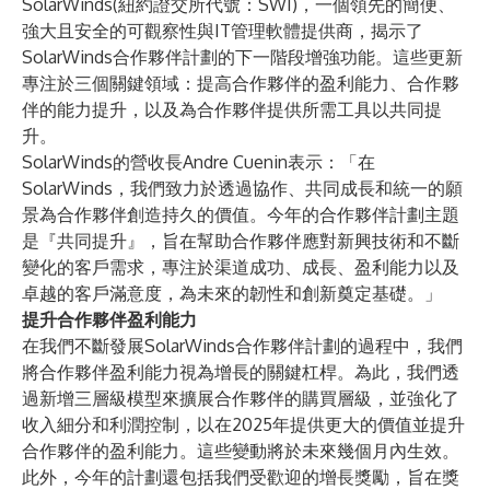
SolarWinds
(紐約證交所代號：SWI)，一個領先的簡便、
強大且安全的可觀察性與IT管理軟體提供商，揭示了
SolarWinds合作夥伴計劃
的下一階段增強功能。這些更新
專注於三個關鍵領域：提高合作夥伴的盈利能力、合作夥
伴的能力提升，以及為合作夥伴提供所需工具以共同提
升。
SolarWinds的營收長Andre Cuenin表示：「在
SolarWinds，我們致力於透過協作、共同成長和統一的願
景為合作夥伴創造持久的價值。今年的合作夥伴計劃主題
是『共同提升』，旨在幫助合作夥伴應對新興技術和不斷
變化的客戶需求，專注於渠道成功、成長、盈利能力以及
卓越的客戶滿意度，為未來的韌性和創新奠定基礎。」
提升合作夥伴盈利能力
在我們不斷發展SolarWinds合作夥伴計劃的過程中，我們
將合作夥伴盈利能力視為增長的關鍵杠桿。為此，我們透
過新增三層級模型來擴展合作夥伴的購買層級，並強化了
收入細分和利潤控制，以在2025年提供更大的價值並提升
合作夥伴的盈利能力。這些變動將於未來幾個月內生效。
此外，今年的計劃還包括我們受歡迎的增長獎勵，旨在獎