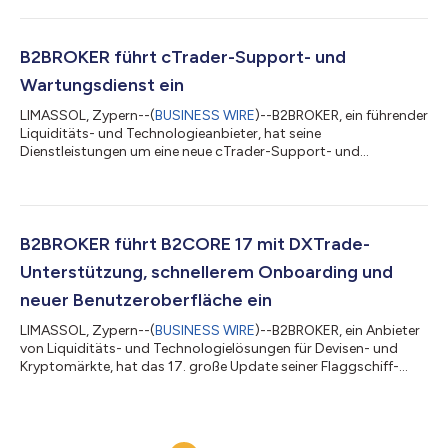
Finanzinstitute. Diese neue Lösung ergänzt die bestehenden
Support-Angebote des Unternehmens für Handelsplattformen,
darunter cTrader, MT4 und MT5. PrimeXM XCore in der
Handelsbranche PrimeXMs XCore ist eine weit verbreitete
B2BROKER führt cTrader-Support- und
Handels- und Aggregationsmaschine, die von über 250
Wartungsdienst ein
Finanzinstituten weltweit...
LIMASSOL, Zypern--(
BUSINESS WIRE
)--B2BROKER, ein führender
Liquiditäts- und Technologieanbieter, hat seine
Dienstleistungen um eine neue cTrader-Support- und
Wartungslösung erweitert, die das bestehende MT4- und MT5-
Dienstleistungsangebot ergänzt. cTrader ist eine weit
verbreitete Multi-Asset-FOREX/CFD-Handelsplattform. Über
300 Broker nutzen sie, und es wird erwartet, dass die Akzeptanz
80 % erreichen wird. Hohe Wartungskosten und langwierige
B2BROKER führt B2CORE 17 mit DXTrade-
Teamschulungen – die oft bis zu sechs Monate dauern...
Unterstützung, schnellerem Onboarding und
neuer Benutzeroberfläche ein
LIMASSOL, Zypern--(
BUSINESS WIRE
)--B2BROKER, ein Anbieter
von Liquiditäts- und Technologielösungen für Devisen- und
Kryptomärkte, hat das 17. große Update seiner Flaggschiff-
CRM-Plattform B2CORE veröffentlicht. Aufbauend auf der
Dynamik der vorherigen Updates hat das Unternehmen ein
intelligenteres, effizienteres und hochflexibles System
entwickelt, das den wachsenden Anforderungen von Brokern,