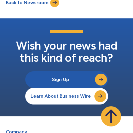
Back to Newsroom
Börsen und Händlern weltweit gerecht wird. Mit verbesserten
Integrationen, neuen Sicherheitskontrolle...
Wish your news had
this kind of reach?
Sign Up
Learn About Business Wire
Company