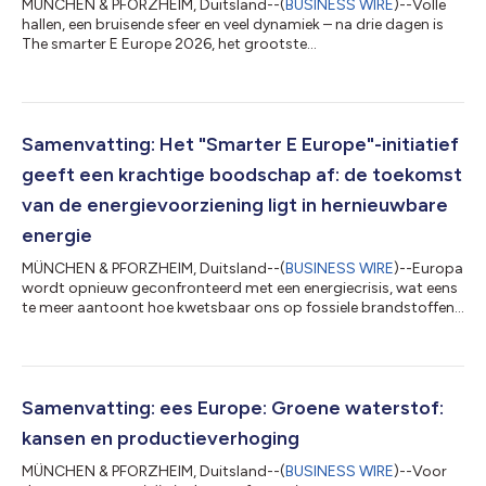
MÜNCHEN & PFORZHEIM, Duitsland--(
BUSINESS WIRE
)--Volle
hallen, een bruisende sfeer en veel dynamiek – na drie dagen is
The smarter E Europe 2026, het grootste
samenwerkingsverband van vakbeurzen voor de energiesector
in Europa, succesvol afgesloten. Het evenement in Messe
München bood een blik op een toekomstgerichte energiewereld
die draait op hernieuwbare energie. Vanuit de Beierse hoofdstad
ging een krachtig signaal met een duidelijke boodschap de
Samenvatting: Het "Smarter E Europe"-initiatief
wereld in: de toekomst is hernieuwbaar. Hern...
geeft een krachtige boodschap af: de toekomst
van de energievoorziening ligt in hernieuwbare
energie
MÜNCHEN & PFORZHEIM, Duitsland--(
BUSINESS WIRE
)--Europa
wordt opnieuw geconfronteerd met een energiecrisis, wat eens
te meer aantoont hoe kwetsbaar ons op fossiele brandstoffen
gebaseerde energiesysteem is. Toch versnelt de huidige crisis
ook de energietransitie en de invoering van elektromobiliteit.
Het doel is om de afhankelijkheid van de invoer van fossiele
grondstoffen te verminderen en zo de veerkracht te vergroten.
Vanuit The smarter E Europe, Europa’s grootste beursalliantie
Samenvatting: ees Europe: Groene waterstof:
voor de ener...
kansen en productieverhoging
MÜNCHEN & PFORZHEIM, Duitsland--(
BUSINESS WIRE
)--Voor