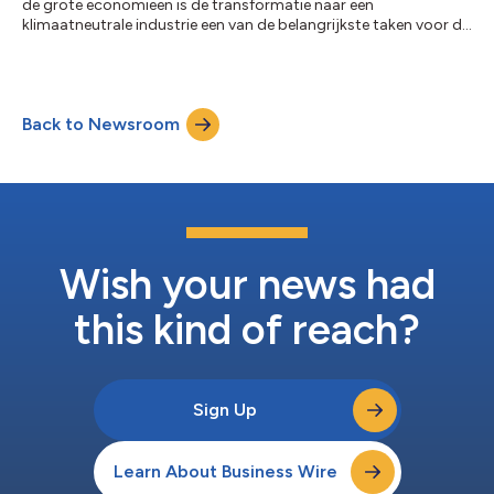
de grote economieën is de transformatie naar een
klimaatneutrale industrie een van de belangrijkste taken voor de
komende decennia. Terwijl de Europese Unie klimaatneutraliteit
tot 2050 heeft beloofd, streeft China naar klimaatneutraliteit
tot 2060. Waterstof is essentieel voor de transformatie van hun
productie- en energiesector. De daadwerkelijke
Back to Newsroom
marktontwikkeling blijft echter achter bij deze ambitieuze
doelstellingen: volgens het Global...
Wish your news had
this kind of reach?
Sign Up
Learn About Business Wire