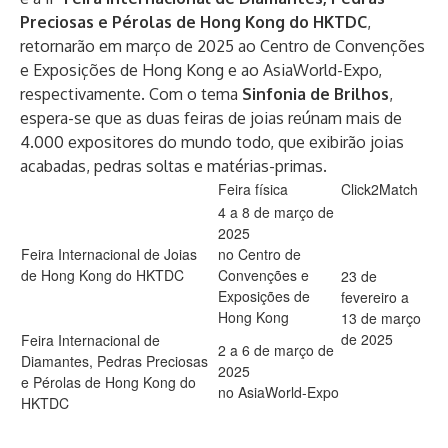
Preciosas e Pérolas de Hong Kong do HKTDC
,
retornarão em março de 2025 ao Centro de Convenções
e Exposições de Hong Kong e ao AsiaWorld-Expo,
respectivamente. Com o tema
Sinfonia de Brilhos
,
espera-se que as duas feiras de joias reúnam mais de
4.000 expositores do mundo todo, que exibirão joias
acabadas, pedras soltas e matérias-primas.
Feira física
Click2Match
4 a 8 de março de
2025
Feira Internacional de Joias
no Centro de
de Hong Kong do HKTDC
Convenções e
23 de
Exposições de
fevereiro a
Hong Kong
13 de março
de 2025
Feira Internacional de
2 a 6 de março de
Diamantes, Pedras Preciosas
2025
e Pérolas de Hong Kong do
no AsiaWorld-Expo
HKTDC