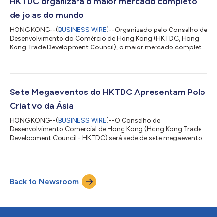
simultaneamente na AsiaWorld-Expo); a Feira Internacional de
HKTDC organizará o maior mercado completo
Licenciamento de Hong Kong e a Conferência Asiát...
de joias do mundo
HONG KONG--(
BUSINESS WIRE
)--Organizado pelo Conselho de
Desenvolvimento do Comércio de Hong Kong (HKTDC, Hong
Kong Trade Development Council), o maior mercado completo
de joias do mundo regressará no início de março sob o
estabelecido formato "duas feiras, dois lugares". A 12ª Feira
Internacional de Diamantes, Pedras Preciosas e Pérolas de Hong
Kong acontecerá de 2 a 6 de março na AsiaWorld‑Expo,
contando com uma grande variedade de matérias-primas para
Sete Megaeventos do HKTDC Apresentam Polo
joalheria. Além disso, a 42ª Feira Intern...
Criativo da Ásia
HONG KONG--(
BUSINESS WIRE
)--O Conselho de
Desenvolvimento Comercial de Hong Kong (Hong Kong Trade
Development Council - HKTDC) será sede de sete megaeventos,
incluindo a Hong Kong Gifts & Premium Fair, a Home InStyle e a
Fashion InStyle, de 27 a 30 de abril no Centro de Convenções e
Exposições de Hong Kong (Hong Kong Convention and
Exhibition Centre - HKCEC); a Hong Kong International Printing
Back to Newsroom
& Packaging Fair e a DeLuxe PrintPack Hong Kong (realizadas ao
mesmo tempo na AsiaWorld-Expo);...