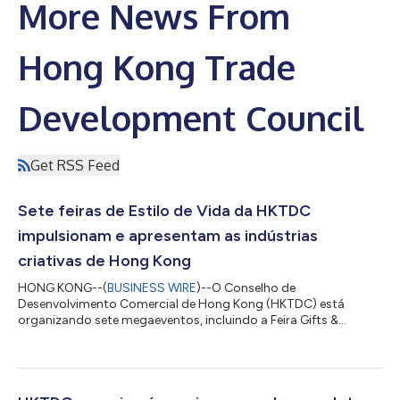
More News From
Hong Kong Trade
Development Council
Get RSS Feed
Sete feiras de Estilo de Vida da HKTDC
impulsionam e apresentam as indústrias
criativas de Hong Kong
HONG KONG--(
BUSINESS WIRE
)--O Conselho de
Desenvolvimento Comercial de Hong Kong (HKTDC) está
organizando sete megaeventos, incluindo a Feira Gifts &
Premium de Hong Kong, Home InStyle e Fashion InStyle (de 27 a
30 de abril no Centro de Convenções e Exposições de Hong
Kong, HKCEC); a Feira Internacional Printing & Packaging de
Hong Kong e a DeLuxe PrintPack Hong Kong (realizadas