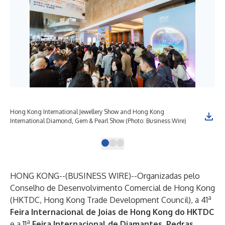
Hong Kong International Jewellery Show and Hong Kong
Hon
International Diamond, Gem & Pearl Show (Photo: Business Wire)
Int
HONG KONG--(
BUSINESS WIRE
)--
Organizadas pelo
Conselho de Desenvolvimento Comercial de Hong Kong
a
(HKTDC, Hong Kong Trade Development Council), a 41
Feira Internacional de Joias de Hong Kong do HKTDC
a
e a 11
Feira Internacional de Diamantes, Pedras