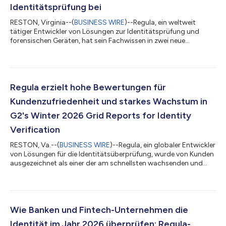
Identitätsprüfung bei
RESTON, Virginia--(
BUSINESS WIRE
)--Regula, ein weltweit
tätiger Entwickler von Lösungen zur Identitätsprüfung und
forensischen Geräten, hat sein Fachwissen in zwei neue
Analystenstudien von Forrester Research eingebracht. Mit mehr
als 30 Jahren Erfahrung in der forensischen
Dokumentenprüfung und jahrzehntelanger Zusammenarbeit
mit Grenzbehörden auf der ganzen Welt hat Regula als Experte
auf dem Gebiet der Dokumenten-Forensik und
Regula erzielt hohe Bewertungen für
Identitätsprüfung einen wichtigen Beitrag geleistet. Beitrag zu
Kundenzufriedenheit und starkes Wachstum in
„T...
G2's Winter 2026 Grid Reports for Identity
Verification
RESTON, Va.--(
BUSINESS WIRE
)--Regula, ein globaler Entwickler
von Lösungen für die Identitätsüberprüfung, wurde von Kunden
ausgezeichnet als einer der am schnellsten wachsenden und
vertrauenswürdigsten Anbieter im Markt für Produkte zur
Identitätsüberprüfung. Regula schneidet in drei G2 Winter 2026
Grid® Reports for Identity Verification am besten ab. In dieser
Saison wurde Regula in G2’s Overall Grid® for Identity
Verification Software als führend ausgezeichnet, was eine sehr
Wie Banken und Fintech-Unternehmen die
hohe Kundenzufrie...
Identität im Jahr 2026 überprüfen: Regula-