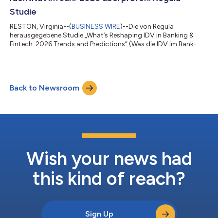
Studie
RESTON, Virginia--(
BUSINESS WIRE
)--Die von Regula
herausgegebene Studie „What’s Reshaping IDV in Banking &
Fintech: 2026 Trends and Predictions“ (Was die IDV im Bank-
und Fintech-Sektor neu gestaltet: Trends und Prognosen für
2026) zeigt auf, dass biometrische Verifizierung jetzt der
häufigste Angriffspunkt im Prozess der digitalen
Identitätsverifizierung (IDV) in Finanzorganisationen ist. Neue
Back to Newsroom
globale Daten belegen, dass mindestens drei von zehn
Finanzinstitutionen von Identitätsbetrug bet...
Wish your news had
this kind of reach?
Sign Up