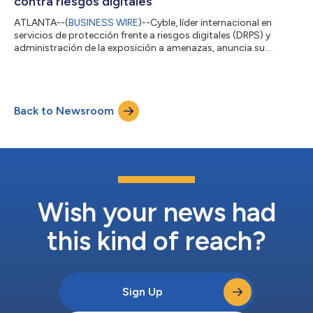
contra riesgos digitales
ATLANTA--(
BUSINESS WIRE
)--Cyble, líder internacional en
servicios de protección frente a riesgos digitales (DRPS) y
administración de la exposición a amenazas, anuncia su
reconocimiento como proveedor de muestra en la categoría de
servicios de protección frente a riesgos digitales (DRPS) en tres
informes Gartner® Hype Cycle™ para servicios de TI
administrados, administración de riesgos cibernéticos y
Back to Newsroom
operaciones de seguridad 2024. «Los Hype Cycles de Gartner
ofrecen una representación gráfica d...
Wish your news had
this kind of reach?
Sign Up