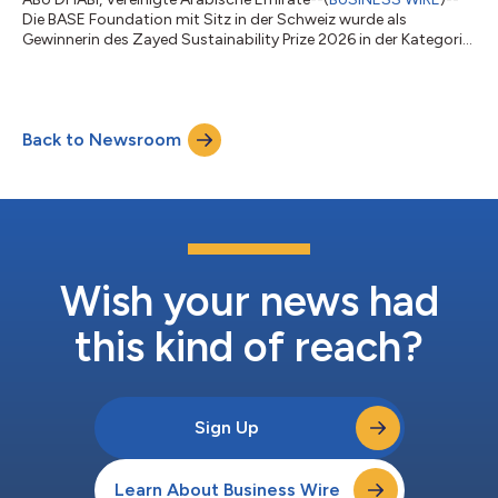
Die BASE Foundation mit Sitz in der Schweiz wurde als
Gewinnerin des Zayed Sustainability Prize 2026 in der Kategorie
Energie bekannt gegeben. Die gemeinnützige Organisation
wurde für ihren innovativen Ansatz zur Demokratisierung des
Zugangs zu sauberer, effizienter Kühlung durch ihr Cooling-as-
a-Service-Modell (CaaS) ausgezeichnet. Das
Back to Newsroom
nutzungsabhängige CaaS-Modell eliminiert Vorabkosten, da
Kunden nur für die Kühlung als Dienstleistung...
Wish your news had
this kind of reach?
Sign Up
Learn About Business Wire