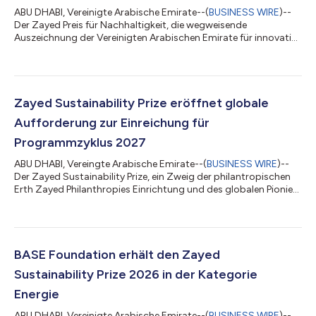
ABU DHABI, Vereinigte Arabische Emirate--(
BUSINESS WIRE
)--
Der Zayed Preis für Nachhaltigkeit, die wegweisende
Auszeichnung der Vereinigten Arabischen Emirate für innovative
Lösungen für globale Herausforderungen, hat die
Einreichungsfrist für die Preisverleihung 2027 offiziell
geschlossen. Es gingen 10.233 Beiträge aus 177 Ländern in den
sechs Kategorien Gesundheit, Ernährung, Energie, Wasser,
Klimaschutz und Global High Schools ein. Dies ist bis dato ein
Zayed Sustainability Prize eröffnet globale
Rekord. Der Preis wird zum 18. Mal in F...
Aufforderung zur Einreichung für
Programmzyklus 2027
ABU DHABI, Vereingte Arabische Emirate--(
BUSINESS WIRE
)--
Der Zayed Sustainability Prize, ein Zweig der philantropischen
Erth Zayed Philanthropies Einrichtung und des globalen Pionier-
Preises für Nachhaltigkeit und humanitäre Innovationen der
Vereinigten Arabischen Emirate hat die Einreichungsphase für
den Programmzyklus 2027 eröffnet. Der Preis führt die Vision
und das Erbe des Gründungsvaters der Vereinigten Arabischen
Emirate, Scheich Zayed bin Sultan Al Nahyan fort, indem
BASE Foundation erhält den Zayed
diejenigen unterstü...
Sustainability Prize 2026 in der Kategorie
Energie
ABU DHABI, Vereinigte Arabische Emirate--(
BUSINESS WIRE
)--