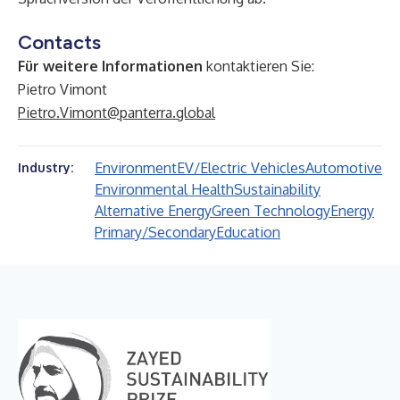
Contacts
Für weitere Informationen
kontaktieren Sie:
Pietro Vimont
Pietro.Vimont@panterra.global
Environment
EV/Electric Vehicles
Automotive
Industry:
Environmental Health
Sustainability
Alternative Energy
Green Technology
Energy
Primary/Secondary
Education