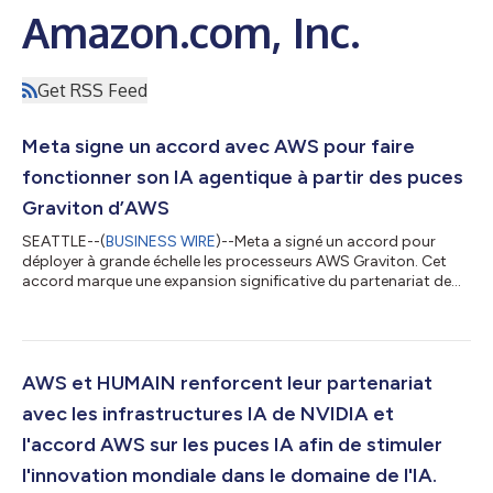
Amazon.com, Inc.
Get RSS Feed
Meta signe un accord avec AWS pour faire
fonctionner son IA agentique à partir des puces
Graviton d’AWS
SEATTLE--(
BUSINESS WIRE
)--Meta a signé un accord pour
déployer à grande échelle les processeurs AWS Graviton. Cet
accord marque une expansion significative du partenariat de
longue date entre les deux entreprises, à l’heure où Meta travaille
au développement de la prochaine génération de son IA. Le
déploiement commencera avec des dizaines de millions de
cœurs Graviton, et pourra être étendu à mesure que les
capacités d’IA de Meta se développeront. Cet accord marque
AWS et HUMAIN renforcent leur partenariat
une évolution dans la manière...
avec les infrastructures IA de NVIDIA et
l'accord AWS sur les puces IA afin de stimuler
l'innovation mondiale dans le domaine de l'IA.