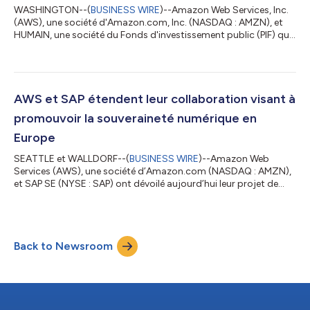
WASHINGTON--(
BUSINESS WIRE
)--Amazon Web Services, Inc.
(AWS), une société d'Amazon.com, Inc. (NASDAQ : AMZN), et
HUMAIN, une société du Fonds d'investissement public (PIF) qui
fournit des solutions d'IA complètes à l'échelle mondiale, ont
annoncé aujourd'hui, lors du Forum d'investissement
américano-saoudien, leur intention de fournir, déployer et gérer
jusqu'à 150 000 accélérateurs d'IA dans un centre de données
appelé « AI Zone » à Riyad. Dans le cadre de ce nouveau
AWS et SAP étendent leur collaboration visant à
partenariat, AWS deviendra...
promouvoir la souveraineté numérique en
Europe
SEATTLE et WALLDORF--(
BUSINESS WIRE
)--Amazon Web
Services (AWS), une société d’Amazon.com (NASDAQ : AMZN),
et SAP SE (NYSE : SAP) ont dévoilé aujourd’hui leur projet de
déploiement des fonctionnalités de SAP Sovereign Cloud sur
AWS European Sovereign Cloud, un nouveau cloud
indépendant pour l’Europe, soutenu par un investissement
prévu de 7,8 milliards d’euros d’Amazon. Cette collaboration
Back to Newsroom
s’appuie sur le partenariat de longue date entre les deux
entreprises et sur la nouvelle approche globale...