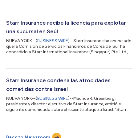
diversificada, con capacidades mejoradas en el mercado de
Londres, Bermudas y el sector minorista de seguros de
automóviles del Reino Unido. Tras su fusión, Starr ahora presta
servicios a más clientes y corredores en una mayor variedad de
Starr Insurance recibe la licencia para explotar
clases especializadas y segmentos de me...
una sucursal en Seúl
NUEVA YORK--(
BUSINESS WIRE
)--Starr Insurance ha anunciado
que la Comisión de Servicios Financieros de Corea del Sur ha
concedido a Starr International Insurance (Singapur) Pte. Ltd.,
sucursal de Corea, una licencia para operar en Seúl y empezar a
vender seguros comerciales de propiedad/accidentes en toda
Corea. Paul Choi, que fue nombrado director ejecutivo de la
sucursal coreana de Starr en mayo de 2024, cuenta con más
de 30 años de experiencia en seguros con brókeres y
Starr Insurance condena las atrocidades
aseguradoras y tiene un...
cometidas contra Israel
NUEVA YORK--(
BUSINESS WIRE
)--Maurice R. Greenberg,
presidente y director ejecutivo de Starr Insurance, emitió el
siguiente comunicado sobre el reciente ataque a Israel: “Starr
Insurance condena absolutamente las brutales atrocidades
perpetradas por Hamás el sábado 7 de octubre de 2023
contra israelíes inocentes y la toma de rehenes que continúan
en cautiverio. “A lo largo de más de un siglo de historia en la
Back to Newsroom
gestión de riesgos globales, por desgracia hemos sido testigos