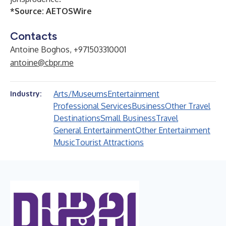
*Source:
AETOSWire
Contacts
Antoine Boghos, +971503310001
antoine@cbpr.me
Arts/Museums
Entertainment
Industry:
Professional Services
Business
Other Travel
Destinations
Small Business
Travel
General Entertainment
Other Entertainment
Music
Tourist Attractions