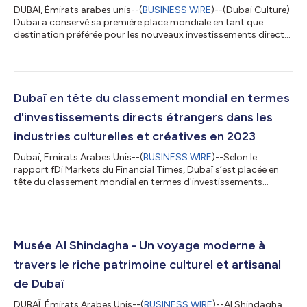
DUBAÏ, Émirats arabes unis--(
BUSINESS WIRE
)--(Dubai Culture)
Dubaï a conservé sa première place mondiale en tant que
destination préférée pour les nouveaux investissements directs
étrangers (IDE) dans les industries culturelles et créatives (ICC),
arrivant en tête du classement fDi Markets du Financial Times
pour la troisième année consécutive. Le rapport 2024, qui a
évalué 233 villes dans le cadre du classement « Creative
Industries Cluster », a placé Dubaï devant des pôles mondiaux
Dubaï en tête du classement mondial en termes
tels que L...
d'investissements directs étrangers dans les
industries culturelles et créatives en 2023
Dubaï, Emirats Arabes Unis--(
BUSINESS WIRE
)--Selon le
rapport fDi Markets du Financial Times, Dubaï s’est placée en
tête du classement mondial en termes d'investissements
directs étrangers dans les industries culturelles et créatives en
2023. Ce classement réaffirme le leadership de l'émirat et
renforce sa compétitivité en tant que capitale mondiale de
l'économie créative. L’émirat s’est classé au premier rang
mondial en tant que meilleure destination en matière de
Musée Al Shindagha - Un voyage moderne à
création d’emplois et d’entré...
travers le riche patrimoine culturel et artisanal
de Dubaï
DUBAÏ, Émirats Arabes Unis--(
BUSINESS WIRE
)--Al Shindagha