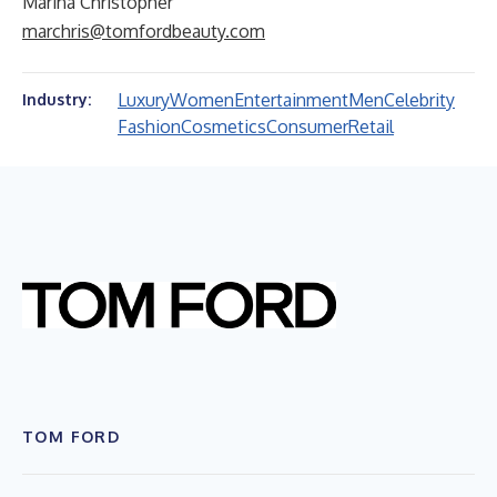
Marina Christopher
marchris@tomfordbeauty.com
Luxury
Women
Entertainment
Men
Celebrity
Industry:
Fashion
Cosmetics
Consumer
Retail
TOM FORD