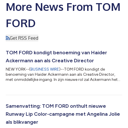
More News From TOM
FORD
Get RSS Feed
TOM FORD kondigt benoeming van Haider
Ackermann aan als Creative Director
NEW YORK--(
BUSINESS WIRE
)--TOM FORD kondigt de
benoeming van Haider Ackermann aan als Creative Director,
met onmiddellijke ingang. In zijn nieuwe rol zal Ackermann het
creatieve leiderschap op zich nemen in alle TOM FORD-
modecategorieën, waaronder herenkleding, dameskleding,
accessoires en brillen, en de creatieve visie voor het algehele
merk aansturen. TOM FORD is eigendom van The Estée Lauder
Companies Inc. (NYSE:EL) met de mode-activiteiten in licentie
Samenvatting: TOM FORD onthult nieuwe
gegeven aan de Ermenegildo Zegna Group...
Runway Lip Color-campagne met Angelina Jolie
als blikvanger