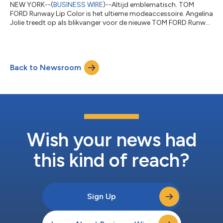
NEW YORK--(
BUSINESS WIRE
)--Altijd emblematisch. TOM
FORD Runway Lip Color is het ultieme modeaccessoire. Angelina
Jolie treedt op als blikvanger voor de nieuwe TOM FORD Runway
Lip Color in een campagne die twee iconen samenbrengt. Als
verstokte pionier brengt Jolie haar eigen verhaal met kracht,
vertrouwen en een engagement zonder compromissen ten
behoeve van zelfexpressie. Als winnares van een Academy
Back to Newsroom
Award, Golden Globe en Tony Award, heeft Jolie zich
geprofileerd als internationaal icoon in...
Wish your news had
this kind of reach?
Sign Up