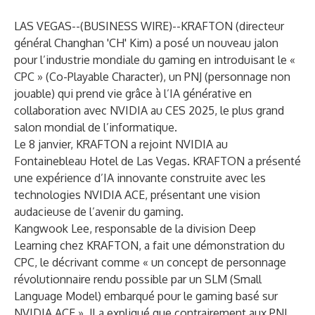
LAS VEGAS--(
BUSINESS WIRE
)--
KRAFTON
(directeur
général Changhan 'CH' Kim) a posé un nouveau jalon
pour l’industrie mondiale du gaming en introduisant le «
CPC » (Co-Playable Character), un PNJ (personnage non
jouable) qui prend vie grâce à l’IA générative en
collaboration avec NVIDIA au
CES 2025
, le plus grand
salon mondial de l’informatique.
Le 8 janvier, KRAFTON a rejoint NVIDIA au
Fontainebleau Hotel de Las Vegas. KRAFTON a présenté
une expérience d’IA innovante construite avec les
technologies
NVIDIA ACE
, présentant une vision
audacieuse de l’avenir du gaming.
Kangwook Lee, responsable de la division Deep
Learning chez KRAFTON, a fait une démonstration du
CPC, le décrivant comme « un concept de personnage
révolutionnaire rendu possible par un SLM (Small
Language Model) embarqué pour le gaming basé sur
NVIDIA ACE ». Il a expliqué que contrairement aux PNJ