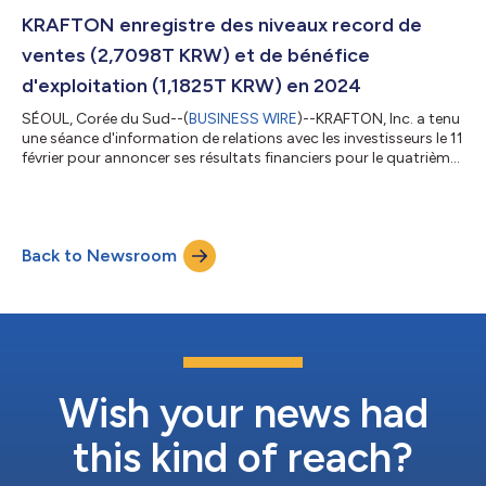
d'exploitation de 457,3 milliards KRW. En plus d'une forte
croissance en glissement trimestriel, la croissance en
KRAFTON enregistre des niveaux record de
glissement annuel a également établi des rec...
ventes (2,7098T KRW) et de bénéfice
d'exploitation (1,1825T KRW) en 2024
SÉOUL, Corée du Sud--(
BUSINESS WIRE
)--KRAFTON, Inc. a tenu
une séance d'information de relations avec les investisseurs le 11
février pour annoncer ses résultats financiers pour le quatrième
trimestre et l'exercice complet de 2024. Selon les états
financiers consolidés conformément aux normes
internationales coréennes d'information financière (K-IFRS),
KRAFTON a enregistré 2,7098T KRW et un bénéfice
Back to Newsroom
d'exploitation de 1,1825T KRW pour 2024, marquant de
nouveaux sommets historiques. Ces résultats...
Wish your news had
this kind of reach?