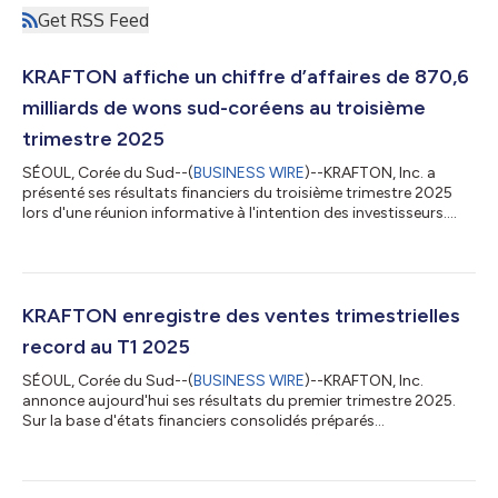
Get RSS Feed
KRAFTON affiche un chiffre d’affaires de 870,6
milliards de wons sud-coréens au troisième
trimestre 2025
SÉOUL, Corée du Sud--(
BUSINESS WIRE
)--KRAFTON, Inc. a
présenté ses résultats financiers du troisième trimestre 2025
lors d'une réunion informative à l'intention des investisseurs.
Conformément aux états financiers consolidés établis selon les
normes comptables internationales coréennes (K-IFRS),
KRAFTON a enregistré un chiffre d’affaires de 870,6 milliards de
wons sud-coréens (KRW) au troisième trimestre 2025, en
hausse de 151,3 milliards de wons (+21 %) par rapport à la
KRAFTON enregistre des ventes trimestrielles
même période de l’année...
record au T1 2025
SÉOUL, Corée du Sud--(
BUSINESS WIRE
)--KRAFTON, Inc.
annonce aujourd'hui ses résultats du premier trimestre 2025.
Sur la base d'états financiers consolidés préparés
conformément aux normes internationales coréennes
d'information financière (K-IFRS), la société a réalisé des ventes
trimestrielles record de 874,2 milliards KRW et un bénéfice