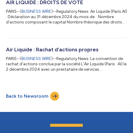
transactions) 65 882 892 € Il est rappelé que : Lors du dernier
AIR LIQUIDE : DROITS DE VOTE
bilan semestrie...
PARIS--(
BUSINESS WIRE
)--Regulatory News: Air Liquide (Paris:AI)
: Déclaration au 31 décembre 2024 du mois de: Nombre
d’actions composant le capital Nombre théorique des droits
de vote (y compris actions auto-détenues) Nombre réel de
droits de vote (déduction faite des actions auto-détenues)
Décembre 578 259 263 578 259 263 576 444 587 Déclaration
précédente Novembre 2024 Novembre 578 256 789 578 256
789 576 787 405 Air Liquide est un leader mondial des gaz,
Air Liquide : Rachat d’actions propres
technologies et services pour l’ind...
PARIS--(
BUSINESS WIRE
)--Regulatory News: La convention de
rachat d’actions conclue par la société L’Air Liquide (Paris : Al) le
2 décembre 2024 avec un prestataire de services
d’investissement (cf. communiqué) est arrivée à échéance le 16
décembre 2024. Au titre de cette convention et dans le cadre
de son Programme de Rachat d’Actions, tel qu’autorisé par
l’Assemblée Générale Mixte des actionnaires de la Société le 30
Back to Newsroom
avril 2024, la Société a racheté 352 000 actions (représentant
0,07 % du capi...