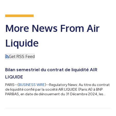
More News From Air
Liquide
Get RSS Feed
Bilan semestriel du contrat de liquidité AIR
LIQUIDE
PARIS--(
BUSINESS WIRE
)--Regulatory News: Au titre du contrat
de liquidité confié par la société AIR LIQUIDE (Paris:AI) à BNP
PARIBAS, en date de dénouement du 31 Décembre 2024, les
moyens suivants figuraient au compte de liquidité : 25 250
titres AIR LIQUIDE 14 426 319 € Au cours du 2ème semestre
2024, il a été négocié un total de : Achat: 393 752 titres (3 613
transactions) 64 675 958 € Vente: 399 252 titres (4 707