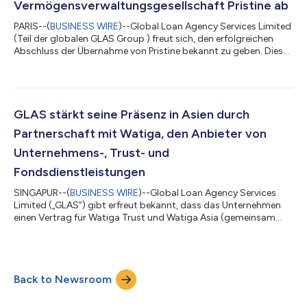
Vermögensverwaltungsgesellschaft Pristine ab
PARIS--(
BUSINESS WIRE
)--Global Loan Agency Services Limited
(Teil der globalen GLAS Group ) freut sich, den erfolgreichen
Abschluss der Übernahme von Pristine bekannt zu geben. Dies
ist die erste Akquisition der GLAS-Gruppe und ein wichtiger
Meilenstein im Rahmen des ehrgeizigen Plans des Unternehmens,
seine Präsenz in Europa zu verstärken. Die Transaktion wurde im
August 2023 vorbehaltlich der behördlichen Genehmigung und
der üblichen Abschlussbedingungen vereinbart und wird im
GLAS stärkt seine Präsenz in Asien durch
März 2024 abges...
Partnerschaft mit Watiga, den Anbieter von
Unternehmens-, Trust- und
Fondsdienstleistungen
SINGAPUR--(
BUSINESS WIRE
)--Global Loan Agency Services
Limited („GLAS”) gibt erfreut bekannt, dass das Unternehmen
einen Vertrag für Watiga Trust und Watiga Asia (gemeinsam
„Watiga”) abgeschlossen hat, um dem GLAS-Netzwerk
beizutreten. Die Transaktion wird vorbehaltlich der behördlichen
Genehmigung in Singapur die Fähigkeiten von GLAS in der
APAC-Region erheblich verbessern. Die besondere Kompetenz
Back to Newsroom
von Watiga im Bereich alternative Vermögenswerte und
grenzüberschreitende Investitionen in Südost...