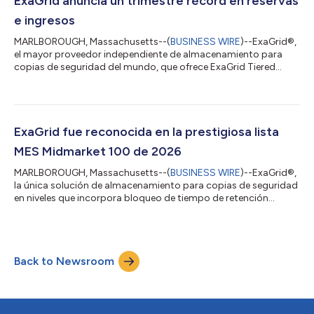
ExaGrid anuncia un trimestre récord en reservas
protocolo S3. Es com...
e ingresos
MARLBOROUGH, Massachusetts--(
BUSINESS WIRE
)--ExaGrid®,
el mayor proveedor independiente de almacenamiento para
copias de seguridad del mundo, que ofrece ExaGrid Tiered
Backup Storage con la protección más completa y un sistema
de bloqueo de retención basado en IA que facilita la
recuperación tras ataques de ransomware, anunció hoy que
registró un récord de reservas e ingresos en el segundo
trimestre, finalizado el 30 de junio de 2026. La empresa obtuvo
ExaGrid fue reconocida en la prestigiosa lista
un crecimiento interanual de dos dígitos e...
MES Midmarket 100 de 2026
MARLBOROUGH, Massachusetts--(
BUSINESS WIRE
)--ExaGrid®,
la única solución de almacenamiento para copias de seguridad
en niveles que incorpora bloqueo de tiempo de retención
impulsado por IA, un nivel no orientado a la red que crea un
espacio de aire escalonado, eliminación retrasada e
inmutabilidad para la recuperación frente a ataques de
ransomware del mercado, anunció hoy que MES Computing,
Back to Newsroom
una marca de The Channel Company, la incluyó en la lista MES
Midmarket 100 de 2026. La lista anual MES M...