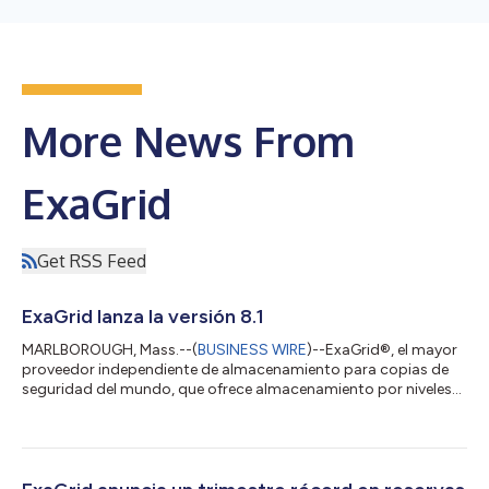
More News From
ExaGrid
Get RSS Feed
ExaGrid lanza la versión 8.1
MARLBOROUGH, Mass.--(
BUSINESS WIRE
)--ExaGrid®, el mayor
proveedor independiente de almacenamiento para copias de
seguridad del mundo, que ofrece almacenamiento por niveles
con la seguridad más completa y un sistema de bloqueo de
tiempo de retención basado en IA para la recuperación ante
ataques de ransomware, anunció el día de hoy el lanzamiento
de la versión 8.1 del software ExaGrid. La última versión incluye
lo siguiente: Compatibilidad con Cohesity DataProtect Utiliza el