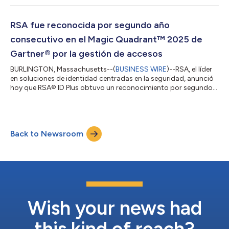
diseñadas para satisfacer las necesidades de las
organizaciones que deben mantener un nivel de disponibilidad
constante, cumplir con las políticas y las leyes de soberanía de
RSA fue reconocida por segundo año
datos, y defenderse de amenazas avanzadas y persistente...
consecutivo en el Magic Quadrant™ 2025 de
Gartner® por la gestión de accesos
BURLINGTON, Massachusetts--(
BUSINESS WIRE
)--RSA, el líder
en soluciones de identidad centradas en la seguridad, anunció
hoy que RSA® ID Plus obtuvo un reconocimiento por segundo
año consecutivo en el Magic Quadrant™ de Gartner® por la
gestión de accesos. “La estrategia de gestión de accesos de
RSA nunca ha consistido en ser lo mismo para todos”, afirmó
Greg Nelson, director ejecutivo de RSA. “Nos especializamos en
Back to Newsroom
brindar protección a organizaciones donde la tolerancia al
riesgo es mínima y los...
Wish your news had
this kind of reach?