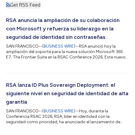
Get RSS Feed
RSA anuncia la ampliación de su colaboración
con Microsoft y refuerza su liderazgo en la
seguridad de identidad sin contraseñas
SAN FRANCISCO--(
BUSINESS WIRE
)--RSA anunció hoy la
ampliación del soporte para la nueva solución Microsoft 365
E7: The Frontier Suite en la RSAC Conference 2026. Este nuevo
soporte se suma a capacidades adicionales de autenticación
sin contraseñas que proporcionan a las organizaciones mayor
seguridad, una experiencia fluida y operaciones más resilientes
en su transición hacia la productividad basada en inteligencia
artificial. Al integrar RSA® ID Plus for Microsoft con Microsoft
RSA lanza ID Plus Sovereign Deployment: el
365 E7, las emp...
siguiente nivel en seguridad de identidad de alta
garantía
SAN FRANCISCO--(
BUSINESS WIRE
)--Hoy, durante la
Conferencia RSAC 2026, RSA, líder en identidad con la
seguridad como prioridad, ha anunciado el lanzamiento de
RSA® ID Plus Sovereign Deployment , una evolución
revolucionaria en soluciones de identidad de alta seguridad