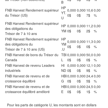
B
HP
FNB Harvest Rendement supérieur
0,000
0,000
10,6
0,00
YT.
du Trésor (US)
0$
0$
7$
%
U
FNB Harvest Rendement supérieur
HP
0,000
0,000
11,2
0,00
des obligations du
YM
0$
0$
2$
%
Trésor de 7 à 10 ans
FNB Harvest Rendement supérieur
HP
0,000
0,000
11,3
0,00
des obligations du
YM
0$
0$
0$
%
Trésor de 7 à 10 ans (US)
.U
FNB Harvest de bons du Trésor du
TBI
0,000
0,000
50,0
0,00
Canada
L
0$
0$
0$
%
FNB Harvest de revenu Leaders
HI
0,000
0,000
12,1
0,00
industriels
ND
0$
0$
9$
%
FNB Harvest de revenu et de
HBI
0,000
0,000
24,4
0,00
croissance équilibré
G
0$
0$
5$
%
FNB Harvest de revenu et de
HBI
0,000
0,000
24,5
0,00
croissance équilibré amélioré
E
0$
0$
1$
%
Pour les parts de catégorie U, les montants sont en dollars