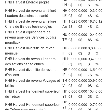
FNB Harvest Énergie propre
LN
0$
6$
$
%
FNB Harvest de revenu amélioré
HH
0,000
0,000
10,3
0,00
Leaders des soins de santé
LE
0$
0$
4$
%
FNB Harvest de revenu amélioré
HT
1,023
0,000
16,7
6,12
Chefs de file des technologies
AE
9$
0$
4$
%
FNB Harvest équipondéré de
HU
0,000
0,000
10,4
0,00
revenu amélioré Services publics
TE
0$
0$
8$
%
mondiaux
FNB Harvest diversifié de revenu
HD
0,000
0,000
8,69
0,00
mensuel
IF
0$
0$
$
%
FNB Harvest de revenu Leaders
HLI
0,000
0,000
9,47
0,00
des actions canadiennes
F
0$
0$
$
%
FNB Harvest diversifié de revenu
HR
0,000
0,000
16,5
0,00
d’actions
IF
0$
0$
7$
%
FNB Harvest de revenu Voyages et
TR
0,000
0,000
20,9
0,00
loisirs
VI
0$
0$
9$
%
FNB Harvest Rendement supérieur
HP
0,000
0,000
10,4
0,00
du Trésor
YT
0$
0$
3$
%
HP
FNB Harvest Rendement supérieur
0,000
0,000
10,7
0,00
YT.
du Trésor (non couvertes)
0$
0$
0$
%