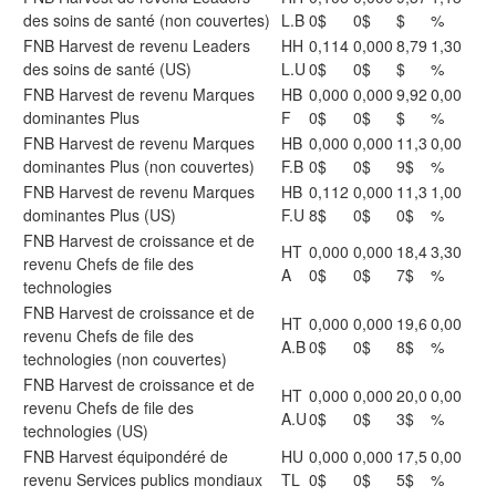
des soins de santé (non couvertes)
L.B
0$
0$
$
%
FNB Harvest de revenu Leaders
HH
0,114
0,000
8,79
1,30
des soins de santé (US)
L.U
0$
0$
$
%
FNB Harvest de revenu Marques
HB
0,000
0,000
9,92
0,00
dominantes Plus
F
0$
0$
$
%
FNB Harvest de revenu Marques
HB
0,000
0,000
11,3
0,00
dominantes Plus (non couvertes)
F.B
0$
0$
9$
%
FNB Harvest de revenu Marques
HB
0,112
0,000
11,3
1,00
dominantes Plus (US)
F.U
8$
0$
0$
%
FNB Harvest de croissance et de
HT
0,000
0,000
18,4
3,30
revenu Chefs de file des
A
0$
0$
7$
%
technologies
FNB Harvest de croissance et de
HT
0,000
0,000
19,6
0,00
revenu Chefs de file des
A.B
0$
0$
8$
%
technologies (non couvertes)
FNB Harvest de croissance et de
HT
0,000
0,000
20,0
0,00
revenu Chefs de file des
A.U
0$
0$
3$
%
technologies (US)
FNB Harvest équipondéré de
HU
0,000
0,000
17,5
0,00
revenu Services publics mondiaux
TL
0$
0$
5$
%