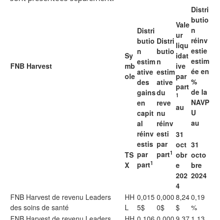
Distri
butio
Vale
n
Distri
ur
réinv
butio
Distri
liqu
estie
n
butio
Sy
idat
estim
estim
n
FNB Harvest
mb
ive
ée en
ative
estim
ole
par
%
des
ative
part
de la
gains
du
1
NAVP
en
reve
au
U
capit
nu
au
al
réinv
réinv
esti
31
estis
par
oct
31
1
par
part
TS
obr
octo
1
part
X
e
bre
202
2024
4
FNB Harvest de revenu Leaders
HH
0,015
0,000
8,24
0,19
des soins de santé
L
5$
0$
$
%
FNB Harvest de revenu Leaders
HH
0,106
0,000
9,37
1,13