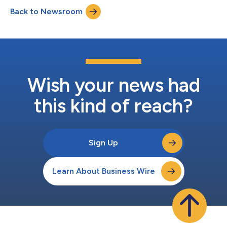
d'actions à revenu élevé Symbole TSX* Distribution FNB
Back to Newsroom
Harvest d’actions à revenu élevé Eli Lilly LLYH 0,1600 $ par uni...
Wish your news had
this kind of reach?
Sign Up
Learn About Business Wire