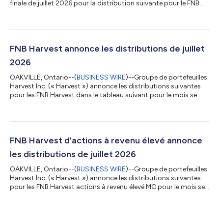
finale de juillet 2026 pour la distribution suivante pour le FNB
Harvest de bons du Trésor du Canada pour le mois se
terminant le 31 juillet 2026. La distribution sera versée vers le 6
août 2026 aux porteurs de parts inscrits le 31 juillet 2026. Les
détails concernant le montant final de la distribution en
espèces par part sont les suivants : FNB Harvest Symbole TSX
FNB Harvest annonce les distributions de juillet
Distribu...
2026
OAKVILLE, Ontario--(
BUSINESS WIRE
)--Groupe de portefeuilles
Harvest Inc. (« Harvest ») annonce les distributions suivantes
pour les FNB Harvest dans le tableau suivant pour le mois se
terminant le 31 juillet 2026. Les distributions sera versée le ou
vers le 6 août 2026 aux porteurs de parts inscrits le 31 juillet
2026 avec une date ex-dividende du 31 juillet 2026. FNB Harvest
Symbole Distribution FNB Harvest de revenu Leaders des soins
de santé HHL 0,0600 $ par unité FNB Harvest de revenu Leade...
FNB Harvest d'actions à revenu élevé annonce
les distributions de juillet 2026
OAKVILLE, Ontario--(
BUSINESS WIRE
)--Groupe de portefeuilles
Harvest Inc. (« Harvest ») annonce les distributions suivantes
pour les FNB Harvest actions à revenu élevé MC pour le mois se
terminant le 31 juillet 2026. La distribution sera versée le ou vers
le 6 août 2026 aux porteurs de titres inscrits le 31 juillet 2026
avec une date ex-dividende du 31 juillet 2026. FNB Harvest