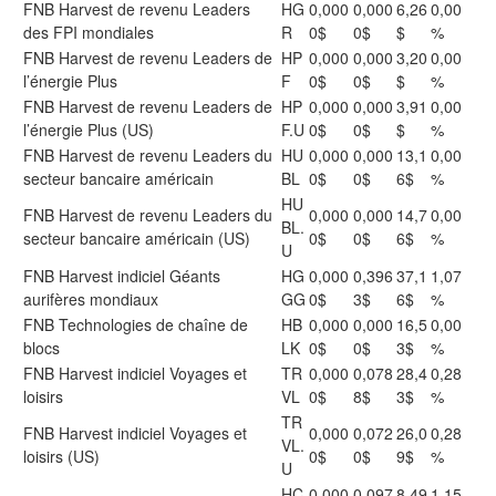
FNB Harvest de revenu Leaders
HG
0,000
0,000
6,26
0,00
des FPI mondiales
R
0$
0$
$
%
FNB Harvest de revenu Leaders de
HP
0,000
0,000
3,20
0,00
l’énergie Plus
F
0$
0$
$
%
FNB Harvest de revenu Leaders de
HP
0,000
0,000
3,91
0,00
l’énergie Plus (US)
F.U
0$
0$
$
%
FNB Harvest de revenu Leaders du
HU
0,000
0,000
13,1
0,00
secteur bancaire américain
BL
0$
0$
6$
%
HU
FNB Harvest de revenu Leaders du
0,000
0,000
14,7
0,00
BL.
secteur bancaire américain (US)
0$
0$
6$
%
U
FNB Harvest indiciel Géants
HG
0,000
0,396
37,1
1,07
aurifères mondiaux
GG
0$
3$
6$
%
FNB Technologies de chaîne de
HB
0,000
0,000
16,5
0,00
blocs
LK
0$
0$
3$
%
FNB Harvest indiciel Voyages et
TR
0,000
0,078
28,4
0,28
loisirs
VL
0$
8$
3$
%
TR
FNB Harvest indiciel Voyages et
0,000
0,072
26,0
0,28
VL.
loisirs (US)
0$
0$
9$
%
U
HC
0,000
0,097
8,49
1,15