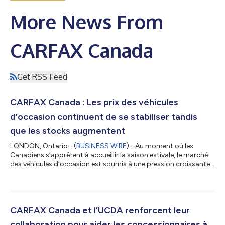
More News From
CARFAX Canada
Get RSS Feed
CARFAX Canada : Les prix des véhicules
d’occasion continuent de se stabiliser tandis
que les stocks augmentent
LONDON, Ontario--(
BUSINESS WIRE
)--Au moment où les
Canadiens s’apprêtent à accueillir la saison estivale, le marché
des véhicules d’occasion est soumis à une pression croissante
dans un contexte économique de plus en plus difficile, d’un
océan à l’autre. L’édition de juin du rapport Perspectives du
marché des véhicules d’occasion de CARFAX Canada révèle que,
même s’ils restent élevés par rapport aux niveaux
prépandémiques, les prix se sont globalement stabilisés depuis
CARFAX Canada et l’UCDA renforcent leur
le début de l’année et af...
collaboration pour aider les concessionnaires à