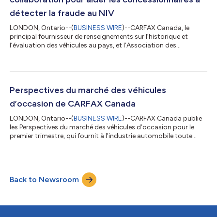
détecter la fraude au NIV
LONDON, Ontario--(
BUSINESS WIRE
)--CARFAX Canada, le
principal fournisseur de renseignements sur l’historique et
l’évaluation des véhicules au pays, et l’Association des
concessionnaires de véhicules d’occasion de l’Ontario (UCDA)
renforcent leur collaboration afin d’aider les concessionnaires à
mieux protéger leur entreprise et leur clientèle contre la fraude
au NIV. L’intégration de la Détection de NIV frauduleux de
CARFAX Canada au portail des concessionnaires membres de
Perspectives du marché des véhicules
l’UCDA représente une...
d’occasion de CARFAX Canada
LONDON, Ontario--(
BUSINESS WIRE
)--CARFAX Canada publie
les Perspectives du marché des véhicules d’occasion pour le
premier trimestre, qui fournit à l’industrie automobile toute
l’information nécessaire pour décoder les tendances du
marché, affiner les stratégies d’achat et de vente, et évoluer
avec confiance dans un environnement de plus en plus
complexe. S’appuyant sur la plus grande base de données
Back to Newsroom
d’historiques de véhicules au monde, les Perspectives du
marché des véhicules d’occasion de CAR...