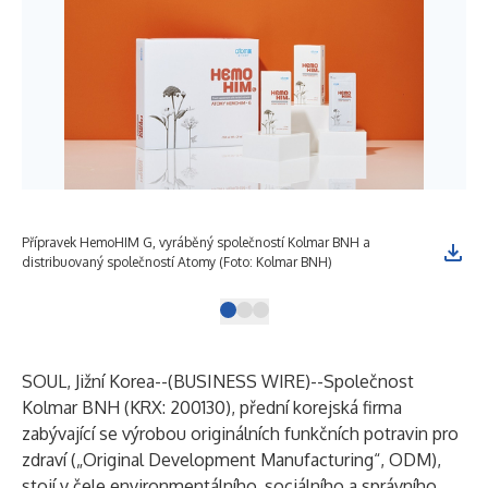
Přípravek HemoHIM G, vyráběný společností Kolmar BNH a
Chy
distribuovaný společností Atomy (Foto: Kolmar BNH)
SOUL, Jižní Korea--(
BUSINESS WIRE
)--
Společnost
Kolmar BNH
(KRX: 200130), přední korejská firma
zabývající se výrobou originálních funkčních potravin pro
zdraví („Original Development Manufacturing“, ODM),
stojí v čele environmentálního, sociálního a správního