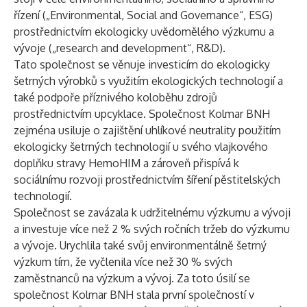
řízení („Environmental, Social and Governance“, ESG)
prostřednictvím ekologicky uvědomělého výzkumu a
vývoje („research and development“, R&D).
Tato společnost se věnuje investicím do ekologicky
šetrných výrobků s využitím ekologických technologií a
také podpoře příznivého koloběhu zdrojů
prostřednictvím upcyklace. Společnost Kolmar BNH
zejména usiluje o zajištění uhlíkové neutrality použitím
ekologicky šetrných technologií u svého vlajkového
doplňku stravy HemoHIM a zároveň přispívá k
sociálnímu rozvoji prostřednictvím šíření pěstitelských
technologií.
Společnost se zavázala k udržitelnému výzkumu a vývoji
a investuje více než 2 % svých ročních tržeb do výzkumu
a vývoje. Urychlila také svůj environmentálně šetrný
výzkum tím, že vyčlenila více než 30 % svých
zaměstnanců na výzkum a vývoj. Za toto úsilí se
společnost Kolmar BNH stala první společností v