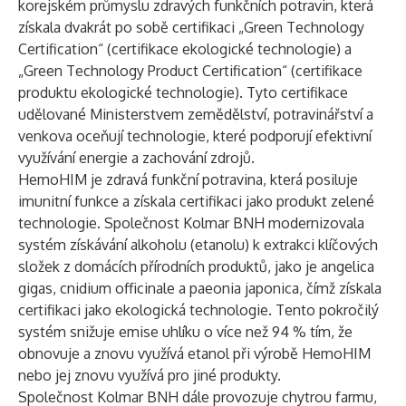
korejském průmyslu zdravých funkčních potravin, která
získala dvakrát po sobě certifikaci „Green Technology
Certification“ (certifikace ekologické technologie) a
„Green Technology Product Certification“ (certifikace
produktu ekologické technologie). Tyto certifikace
udělované Ministerstvem zemědělství, potravinářství a
venkova oceňují technologie, které podporují efektivní
využívání energie a zachování zdrojů.
HemoHIM je zdravá funkční potravina, která posiluje
imunitní funkce a získala certifikaci jako produkt zelené
technologie. Společnost Kolmar BNH modernizovala
systém získávání alkoholu (etanolu) k extrakci klíčových
složek z domácích přírodních produktů, jako je angelica
gigas, cnidium officinale a paeonia japonica, čímž získala
certifikaci jako ekologická technologie. Tento pokročilý
systém snižuje emise uhlíku o více než 94 % tím, že
obnovuje a znovu využívá etanol při výrobě HemoHIM
nebo jej znovu využívá pro jiné produkty.
Společnost Kolmar BNH dále provozuje chytrou farmu,