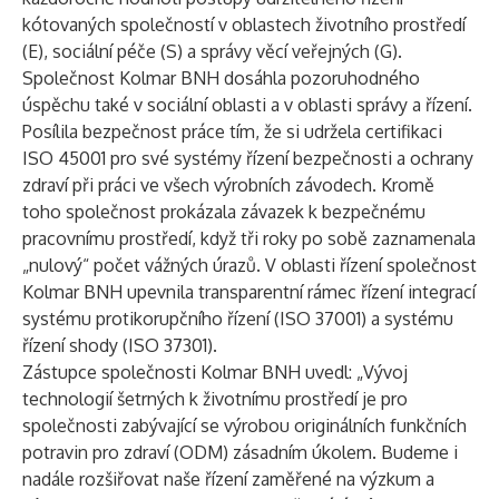
kótovaných společností v oblastech životního prostředí
(E), sociální péče (S) a správy věcí veřejných (G).
Společnost Kolmar BNH dosáhla pozoruhodného
úspěchu také v sociální oblasti a v oblasti správy a řízení.
Posílila bezpečnost práce tím, že si udržela certifikaci
ISO 45001 pro své systémy řízení bezpečnosti a ochrany
zdraví při práci ve všech výrobních závodech. Kromě
toho společnost prokázala závazek k bezpečnému
pracovnímu prostředí, když tři roky po sobě zaznamenala
„nulový“ počet vážných úrazů. V oblasti řízení společnost
Kolmar BNH upevnila transparentní rámec řízení integrací
systému protikorupčního řízení (ISO 37001) a systému
řízení shody (ISO 37301).
Zástupce společnosti Kolmar BNH uvedl: „Vývoj
technologií šetrných k životnímu prostředí je pro
společnosti zabývající se výrobou originálních funkčních
potravin pro zdraví (ODM) zásadním úkolem. Budeme i
nadále rozšiřovat naše řízení zaměřené na výzkum a