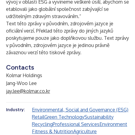
vývoj v oblasti ESG a vyvineme veškeré úsilí, abychom se
etablovali jako globální společnost zabývající se
udržitelným zdravým stravováním.“
Text této zprávy v původním, zdrojovém jazyce je
oficiální verzí. Překlad této zprávy do jiných jazyků
poskytujeme pouze jako doplňkovou službu. Text zprávy
v původním, zdrojovém jazyce je jedinou právně
závaznou verzí této tiskové zprávy.
Contacts
Kolmar Holdings
Jang-Woo Lee
jay.lee@kolmar.co.kr
Environmental, Social and Governance (ESG)
Industry:
Retail
Green Technology
Sustainability
Recycling
Professional Services
Environment
Fitness & Nutrition
Agriculture