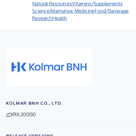
Natural Resources
Vitamins/Supplements
Science
Alternative Medicine
Food/Beverage
Research
Health
KOLMAR BNH CO., LTD.
KRX:200130
RELEASE VERSIONS