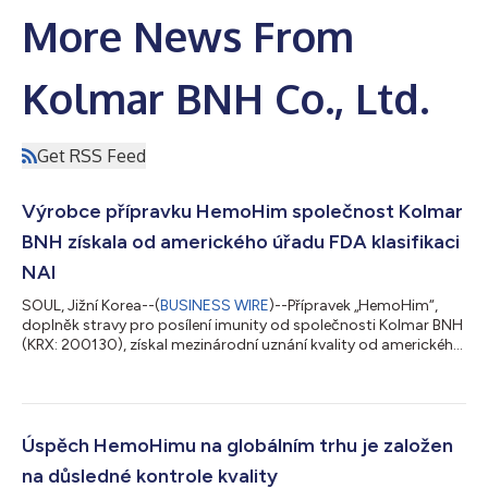
More News From
Kolmar BNH Co., Ltd.
Get RSS Feed
Výrobce přípravku HemoHim společnost Kolmar
BNH získala od amerického úřadu FDA klasifikaci
NAI
SOUL, Jižní Korea--(
BUSINESS WIRE
)--Přípravek „HemoHim“,
doplněk stravy pro posílení imunity od společnosti Kolmar BNH
(KRX: 200130), získal mezinárodní uznání kvality od amerického
Úřadu pro kontrolu potravin a léčiva (FDA) i australského Úřadu
pro terapeutické zboží (TGA), což zvyšuje jeho důvěryhodnost
na světovém trhu. Společnost Kolmar BNH oznámila, že její
závod v Sejongu získal po zářijové inspekci amerického úřadu
FDA klasifikaci „No Action Indicated“ (NAI). Tato klasifikace,
Úspěch HemoHimu na globálním trhu je založen
která potv...
na důsledné kontrole kvality