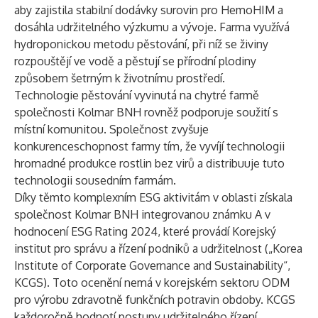
aby zajistila stabilní dodávky surovin pro HemoHIM a
dosáhla udržitelného výzkumu a vývoje. Farma využívá
hydroponickou metodu pěstování, při níž se živiny
rozpouštějí ve vodě a pěstují se přírodní plodiny
způsobem šetrným k životnímu prostředí.
Technologie pěstování vyvinutá na chytré farmě
společnosti Kolmar BNH rovněž podporuje soužití s
místní komunitou. Společnost zvyšuje
konkurenceschopnost farmy tím, že vyvíjí technologii
hromadné produkce rostlin bez virů a distribuuje tuto
technologii sousedním farmám.
Díky těmto komplexním ESG aktivitám v oblasti získala
společnost Kolmar BNH integrovanou známku A v
hodnocení ESG Rating 2024, které provádí Korejský
institut pro správu a řízení podniků a udržitelnost („Korea
Institute of Corporate Governance and Sustainability“,
KCGS). Toto ocenění nemá v korejském sektoru ODM
pro výrobu zdravotně funkčních potravin obdoby. KCGS
každoročně hodnotí postupy udržitelného řízení