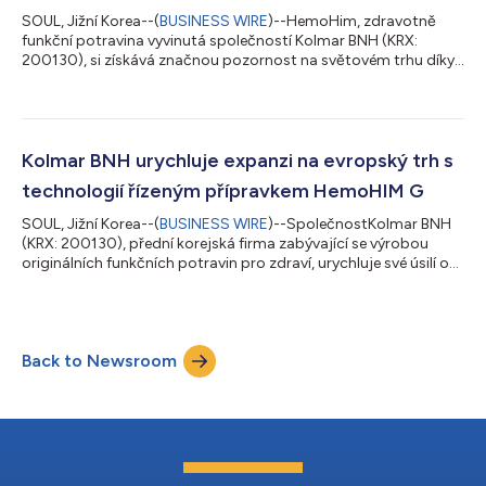
SOUL, Jižní Korea--(
BUSINESS WIRE
)--HemoHim, zdravotně
funkční potravina vyvinutá společností Kolmar BNH (KRX:
200130), si získává značnou pozornost na světovém trhu díky
pečlivým opatřením v oblasti kontroly kvality v průběhu celého
procesu, počínaje přísným řízením původu surovin. HemoHim je
první korejská individuálně schválená zdravotní funkční
potravina určená k posílení imunitních funkcí a zmírnění únavy.
Vyvinula ji společnost Kolmar BNH v roce 2006 a její složení
Kolmar BNH urychluje expanzi na evropský trh s
obsahuje domácí přírodn...
technologií řízeným přípravkem HemoHIM G
SOUL, Jižní Korea--(
BUSINESS WIRE
)--SpolečnostKolmar BNH
(KRX: 200130), přední korejská firma zabývající se výrobou
originálních funkčních potravin pro zdraví, urychluje své úsilí o
expanzi na trhy jihovýchodní Asie a Evropy s přípravkem
HemoHIM G, který je určen pro celosvětovou scénu. HemoHIM G
(Global) je mezinárodní verzí „HemoHIM“, prvního korejského
individuálně schváleného doplňku stravy pro posílení imunity,
Back to Newsroom
který společnost Kolmar BNH vyvíjela po dobu 8 let. Složení
bylo upraveno tak,...