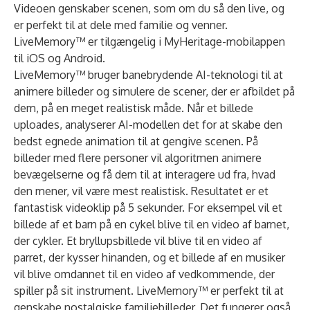
Videoen genskaber scenen, som om du så den live, og
er perfekt til at dele med familie og venner.
LiveMemory™ er tilgængelig i MyHeritage-mobilappen
til
iOS og Android
.
LiveMemory™ bruger banebrydende AI-teknologi til at
animere billeder og simulere de scener, der er afbildet på
dem, på en meget realistisk måde. Når et billede
uploades, analyserer AI-modellen det for at skabe den
bedst egnede animation til at gengive scenen. På
billeder med flere personer vil algoritmen animere
bevægelserne og få dem til at interagere ud fra, hvad
den mener, vil være mest realistisk. Resultatet er et
fantastisk videoklip på 5 sekunder. For eksempel vil et
billede af et barn på en cykel blive til en video af barnet,
der cykler. Et bryllupsbillede vil blive til en video af
parret, der kysser hinanden, og et billede af en musiker
vil blive omdannet til en video af vedkommende, der
spiller på sit instrument. LiveMemory™ er perfekt til at
genskabe nostalgiske familiebilleder. Det fungerer også