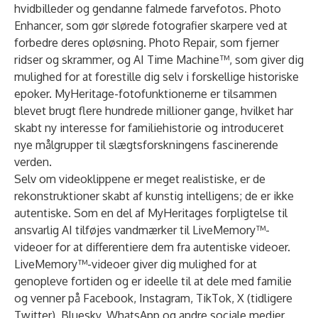
hvidbilleder og gendanne falmede farvefotos.
Photo
Enhancer
, som gør slørede fotografier skarpere ved at
forbedre deres opløsning. Photo Repair, som fjerner
ridser og skrammer, og
AI Time Machine™
, som giver dig
mulighed for at forestille dig selv i forskellige historiske
epoker. MyHeritage-fotofunktionerne er tilsammen
blevet brugt flere hundrede millioner gange, hvilket har
skabt ny interesse for familiehistorie og introduceret
nye målgrupper til slægtsforskningens fascinerende
verden.
Selv om videoklippene er meget realistiske, er de
rekonstruktioner skabt af kunstig intelligens; de er ikke
autentiske. Som en del af MyHeritages forpligtelse til
ansvarlig AI tilføjes vandmærker til LiveMemory™-
videoer for at differentiere dem fra autentiske videoer.
LiveMemory™-videoer giver dig mulighed for at
genopleve fortiden og er ideelle til at dele med familie
og venner på Facebook, Instagram, TikTok, X (tidligere
Twitter), Bluesky, WhatsApp og andre sociale medier.