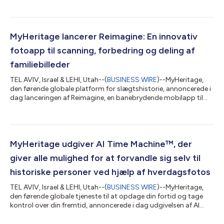
etnicitetsrapporter. Forhistorisk oprindelse går længere tilbage
i tiden, takket være den seneste udvikling inden for
arkæogenetik, og giver MyHeritage’s DNA-kunder mulighed for
at spore deres oprindelse op til 10.000 år tilbage i tiden og
MyHeritage lancerer Reimagine: En innovativ
opdage de gamle folkeslag...
fotoapp til scanning, forbedring og deling af
familiebilleder
TEL AVIV, Israel & LEHI, Utah--(
BUSINESS WIRE
)--MyHeritage,
den førende globale platform for slægtshistorie, annoncerede i
dag lanceringen af Reimagine, en banebrydende mobilapp til
familiebilleder. Reimagine bryste sig af en kraftfuld fotoscanner,
der muliggør højhastighedsscanning af hele albumsider, samt
MyHeritages AI-værktøjer i verdensklasse, der kan forbedre
historiske fotos. Disse funktioner, sammen med MyHeritages
muligheder for at dele familiebilleder, gør Reimagine til den
MyHeritage udgiver AI Time Machine™, der
ideelle ap...
giver alle mulighed for at forvandle sig selv til
historiske personer ved hjælp af hverdagsfotos
TEL AVIV, Israel & LEHI, Utah--(
BUSINESS WIRE
)--MyHeritage,
den førende globale tjeneste til at opdage din fortid og tage
kontrol over din fremtid, annoncerede i dag udgivelsen af AI
Time Machine™, en banebrydende, sjov funktion, der skaber
billeder af en person i forskellige tidsperioder gennem historien