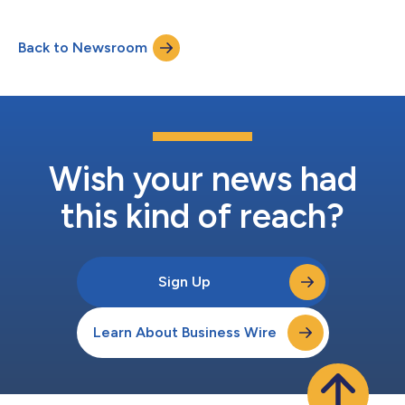
ved hjælp af AI-teknologi, der omdanner tekst til billede. De
fantastiske, hyperrealistiske resultater kan nemt deles på
Back to Newsroom
sociale medier og bruges som profilbilleder til at forbløffe
venner og...
Wish your news had
this kind of reach?
Sign Up
Learn About Business Wire