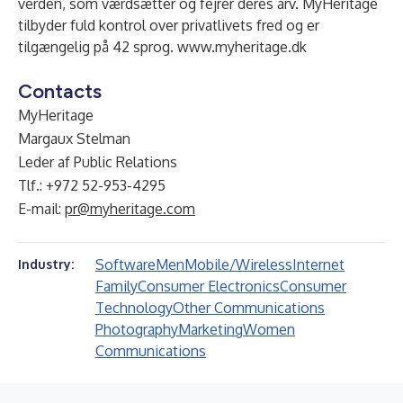
verden, som værdsætter og fejrer deres arv. MyHeritage
tilbyder fuld kontrol over privatlivets fred og er
tilgængelig på 42 sprog.
www.myheritage.dk
Contacts
MyHeritage
Margaux Stelman
Leder af Public Relations
Tlf.: +972 52-953-4295
E-mail:
pr@myheritage.com
Software
Men
Mobile/Wireless
Internet
Industry:
Family
Consumer Electronics
Consumer
Technology
Other Communications
Photography
Marketing
Women
Communications