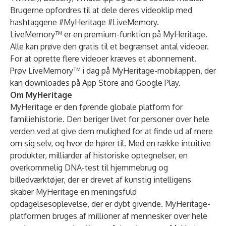
Brugerne opfordres til at dele deres videoklip med
hashtaggene #MyHeritage #LiveMemory.
LiveMemory™ er en premium-funktion på MyHeritage.
Alle kan prøve den gratis til et begrænset antal videoer.
For at oprette flere videoer kræves et abonnement.
Prøv LiveMemory™ i dag på MyHeritage-mobilappen, der
kan downloades på
App Store and Google Play
.
Om MyHeritage
MyHeritage er den førende globale platform for
familiehistorie. Den beriger livet for personer over hele
verden ved at give dem mulighed for at finde ud af mere
om sig selv, og hvor de hører til. Med en række intuitive
produkter, milliarder af historiske optegnelser, en
overkommelig DNA-test til hjemmebrug og
billedværktøjer, der er drevet af kunstig intelligens
skaber MyHeritage en meningsfuld
opdagelsesoplevelse, der er dybt givende. MyHeritage-
platformen bruges af millioner af mennesker over hele