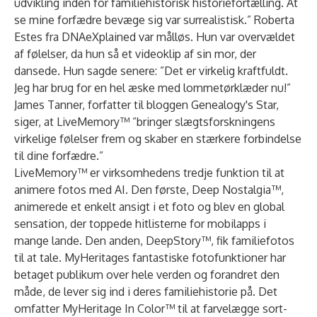
udvikling inden for familiehistorisk historiefortælling. At
se mine forfædre bevæge sig var surrealistisk.” Roberta
Estes fra
DNAeXplained
var målløs. Hun var overvældet
af følelser, da hun så et videoklip af sin mor, der
dansede. Hun sagde senere: ”Det er virkelig kraftfuldt.
Jeg har brug for en hel æske med lommetørklæder nu!”
James Tanner, forfatter til bloggen
Genealogy's Star
,
siger, at LiveMemory™ ”bringer slægtsforskningens
virkelige følelser frem og skaber en stærkere forbindelse
til dine forfædre.”
LiveMemory™ er virksomhedens tredje funktion til at
animere fotos med AI. Den første,
Deep Nostalgia™
,
animerede et enkelt ansigt i et foto og blev en global
sensation, der toppede hitlisterne for mobilapps i
mange lande. Den anden,
DeepStory™
, fik familiefotos
til at tale. MyHeritages fantastiske fotofunktioner har
betaget publikum over hele verden og forandret den
måde, de lever sig ind i deres familiehistorie på. Det
omfatter
MyHeritage In Color™
til at farvelægge sort-