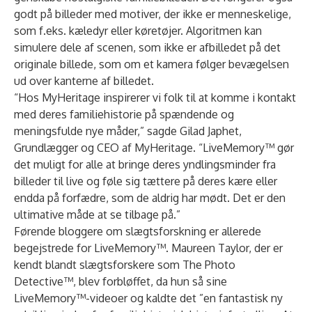
godt på billeder med motiver, der ikke er menneskelige,
som f.eks. kæledyr eller køretøjer. Algoritmen kan
simulere dele af scenen, som ikke er afbilledet på det
originale billede, som om et kamera følger bevægelsen
ud over kanterne af billedet.
“Hos MyHeritage inspirerer vi folk til at komme i kontakt
med deres familiehistorie på spændende og
meningsfulde nye måder,” sagde Gilad Japhet,
Grundlægger og CEO af MyHeritage. “LiveMemory™ gør
det muligt for alle at bringe deres yndlingsminder fra
billeder til live og føle sig tættere på deres kære eller
endda på forfædre, som de aldrig har mødt. Det er den
ultimative måde at se tilbage på.”
Førende bloggere om slægtsforskning er allerede
begejstrede for LiveMemory™. Maureen Taylor, der er
kendt blandt slægtsforskere som
The Photo
Detective™
, blev forbløffet, da hun så sine
LiveMemory™-videoer og kaldte det ”en fantastisk ny