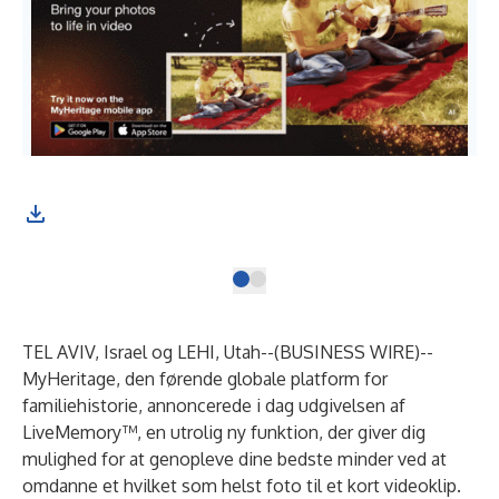
MyH
Lif
TEL AVIV, Israel og LEHI, Utah--(
BUSINESS WIRE
)--
MyHeritage
, den førende globale platform for
familiehistorie, annoncerede i dag udgivelsen af
LiveMemory™
, en utrolig ny funktion, der giver dig
mulighed for at genopleve dine bedste minder ved at
omdanne et hvilket som helst foto til et kort videoklip.