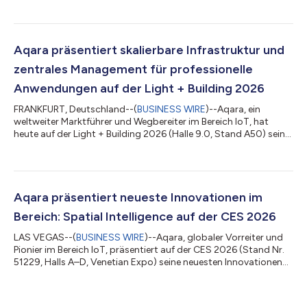
bekannt und erweitert damit sein Angebot an Smart-Home-
Sicherheitsprodukten der nächsten Generation. Zusammen
bieten diese neuen Produkte nahtlose Interoperabilität,
intelligente Überwachung und umfassende Abdeckung für das
Aqara präsentiert skalierbare Infrastruktur und
moderne Smart Home. Camera Hub G350...
zentrales Management für professionelle
Anwendungen auf der Light + Building 2026
FRANKFURT, Deutschland--(
BUSINESS WIRE
)--Aqara, ein
weltweiter Marktführer und Wegbereiter im Bereich IoT, hat
heute auf der Light + Building 2026 (Halle 9.0, Stand A50) seine
innovativen Neuheiten in der intelligenten Raumtechnologie
vorgestellt. Die Demonstration von Aqara gewährt Einblicke in
ein umfassendes System, das intelligente
Beleuchtungssteuerung, Energieeinsparungen und
Raumüberwachung für den gewerblichen Einsatz umfasst.
Aqara präsentiert neueste Innovationen im
Intelligente Steuerung auf Systemebene Aqara stellt eine zen...
Bereich: Spatial Intelligence auf der CES 2026
LAS VEGAS--(
BUSINESS WIRE
)--Aqara, globaler Vorreiter und
Pionier im Bereich IoT, präsentiert auf der CES 2026 (Stand Nr.
51229, Halls A–D, Venetian Expo) seine neuesten Innovationen
im Bereich intelligenter Raumtechnologie (Spatial Intelligence).
Die Messepräsentation gibt einen Ausblick auf ein noch
smarteres System, das grundlegend verändert, wie Räume