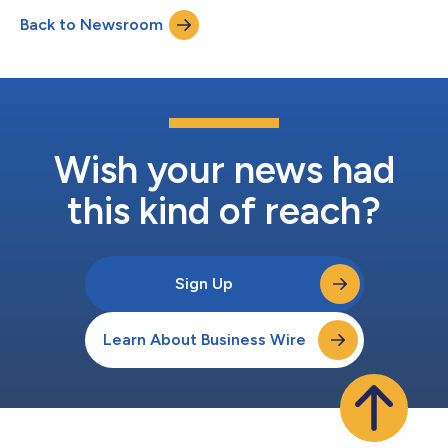
menschliche Aktivitäten wahrnehmen und darauf reagieren –
Back to Newsroom
und so Sicherheit, Komfort und Bequemlichkeit auf ein neues
Niveau hebt. Zu den Hig...
Wish your news had
this kind of reach?
Sign Up
Learn About Business Wire