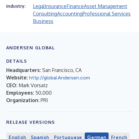
Legal
Insurance
Finance
Asset Management
Industry:
Consulting
Accounting
Professional Services
Business
ANDERSEN GLOBAL
DETAILS
Headquarters:
San Francisco, CA
Website:
http://global.Andersen.com
CEO:
Mark Vorsatz
Employees:
50,000
Organization:
PRI
RELEASE VERSIONS
English
Spanish
Portuguese
German
French