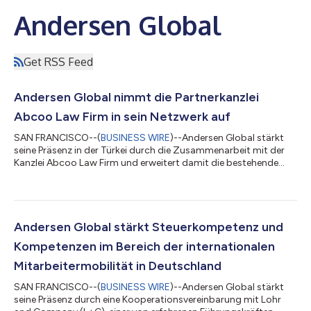
Andersen Global
Get RSS Feed
Andersen Global nimmt die Partnerkanzlei
Abcoo Law Firm in sein Netzwerk auf
SAN FRANCISCO--(
BUSINESS WIRE
)--Andersen Global stärkt
seine Präsenz in der Türkei durch die Zusammenarbeit mit der
Kanzlei Abcoo Law Firm und erweitert damit die bestehende
Plattform der Organisation in diesem Land um weitere
juristische Kompetenzen. Die im Jahr 2014 gegründete Kanzlei
Abcoo berät lokale und internationale Mandanten in einem
breiten Spektrum an Rechtsdienstleistungen und verfügt über
Erfahrung in den Bereichen Gesellschaftsrecht und M&A,
Andersen Global stärkt Steuerkompetenz und
Immobilien- und Baurecht, Streitbei...
Kompetenzen im Bereich der internationalen
Mitarbeitermobilität in Deutschland
SAN FRANCISCO--(
BUSINESS WIRE
)--Andersen Global stärkt
seine Präsenz durch eine Kooperationsvereinbarung mit Lohr