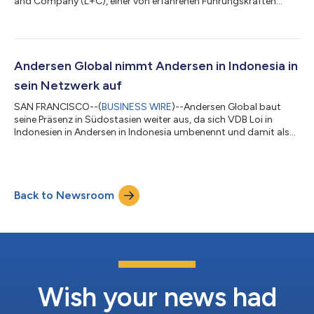
and Company (L+C), einer von erfahrenen Führungskräften
geleiteten Steuerberatungsplattform, die praxisnahe,
reaktionsschnelle Lösungen in den Bereichen Steuer-
Compliance, grenzüberschreitende Steuerfragen, internationale
Mitarbeitermobilität sowie Verrechnungspreise bietet. L+C hat
seinen Hauptsitz in Deutschland und ist auch in Österreich
Andersen Global nimmt Andersen in Indonesia in
vertreten. Das Unternehmen berät große mul...
sein Netzwerk auf
SAN FRANCISCO--(
BUSINESS WIRE
)--Andersen Global baut
seine Präsenz in Südostasien weiter aus, da sich VDB Loi in
Indonesien in Andersen in Indonesia umbenennt und damit als
neueste Mitgliedsfirma der Organisation beitritt. Andersen in
Indonesia bietet multinationalen Unternehmen und
ausländischen Investoren, die auf dem indonesischen Markt
tätig sind, Steuer- und Rechtsberatung an. Die Kanzlei verbindet
Back to Newsroom
jahrzehntelange Markterfahrung mit einem praxisorientierten
Ansatz, dessen Schwerpunkt auf d...
Wish your news had