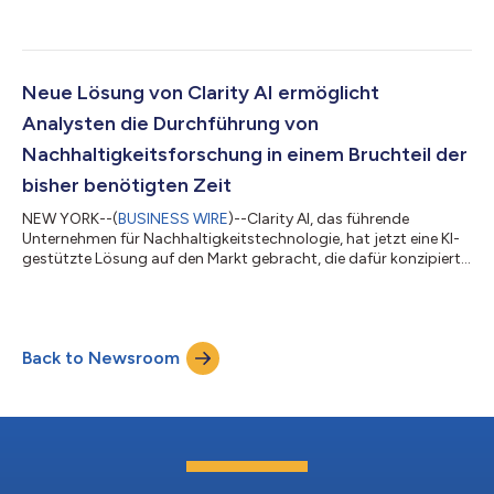
Übernahme von ecolytiq bekannt gegeben – einem führenden
Anbieter von In-App-Lösungen für klimabezogenes
Engagement, die weltweit von Finanzinstituten und deren
Millionen von Privat- und Geschäftskunden genutzt werden.
Dieser strategische Schritt stärkt Clarity AIs Position als
Neue Lösung von Clarity AI ermöglicht
Vorreiter im rasant wachsenden Markt für Nachhalt...
Analysten die Durchführung von
Nachhaltigkeitsforschung in einem Bruchteil der
bisher benötigten Zeit
NEW YORK--(
BUSINESS WIRE
)--Clarity AI, das führende
Unternehmen für Nachhaltigkeitstechnologie, hat jetzt eine KI-
gestützte Lösung auf den Markt gebracht, die dafür konzipiert
ist, die Art und Weise zu transformieren, wie
Vermögensverwalter und Investoren Nachhaltigkeitsforschung
betreiben. Durch Automatisierung von Analysen und
Bereitstellung von Echtzeit-Einblicken in Unternehmen versetzt
Back to Newsroom
Clarity AI Investmentteams in die Lage, sich von ihrer bisherigen
Rolle der langsamen, statischen Dienstl...