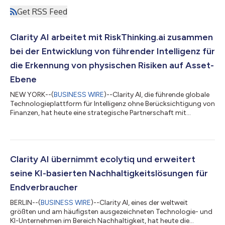
Get RSS Feed
Clarity AI arbeitet mit RiskThinking.ai zusammen
bei der Entwicklung von führender Intelligenz für
die Erkennung von physischen Risiken auf Asset-
Ebene
NEW YORK--(
BUSINESS WIRE
)--Clarity AI, die führende globale
Technologieplattform für Intelligenz ohne Berücksichtigung von
Finanzen, hat heute eine strategische Partnerschaft mit
RiskThinking.ai bekannt gegeben, dem bekannten Anbieter von
Modellen für physische Klimarisiken auf Asset-Ebene. Durch die
Zusammenarbeit werden RiskThinking.ai’s detaillierte Daten auf
Asset-Ebene und die fortschrittliche Modellierung von Risiken in
Clarity AI’s preisgekrönte Plattform, Statistiken und KI-native
Clarity AI übernimmt ecolytiq und erweitert
Funkt...
seine KI-basierten Nachhaltigkeitslösungen für
Endverbraucher
BERLIN--(
BUSINESS WIRE
)--Clarity AI, eines der weltweit
größten und am häufigsten ausgezeichneten Technologie- und
KI-Unternehmen im Bereich Nachhaltigkeit, hat heute die