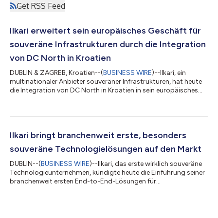
Get RSS Feed
Ilkari erweitert sein europäisches Geschäft für
souveräne Infrastrukturen durch die Integration
von DC North in Kroatien
DUBLIN & ZAGREB, Kroatien--(
BUSINESS WIRE
)--Ilkari, ein
multinationaler Anbieter souveräner Infrastrukturen, hat heute
die Integration von DC North in Kroatien in sein europäisches
Geschäft bekannt gegeben. Mit diesem Schritt baut das
Unternehmen seine Präsenz im Bereich souveräner Infrastruktur
in der gesamten Europäischen Union aus und stärkt seine
multiregionale Plattform, die bereits Standorte in Island und
Kolumbien umfasst. Die Erweiterung ist Teil des kontinuierlichen
Ilkari bringt branchenweit erste, besonders
Ausbaus der EU-basi...
souveräne Technologielösungen auf den Markt
DUBLIN--(
BUSINESS WIRE
)--Ilkari, das erste wirklich souveräne
Technologieunternehmen, kündigte heute die Einführung seiner
branchenweit ersten End-to-End-Lösungen für
Datensouveränität an. Diese Lösungen versetzen Unternehmen
in die Lage, Datensouveränität zu ihren Bedingungen
aufzubauen und die volle Kontrolle über ihre digitalen Assets zu
haben. Ilkari wurde von Grund auf äußerst souverän aufgebaut,