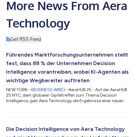
More News From Aera
Technology
Get RSS Feed
Führendes Marktforschungsunternehmen stellt
fest, dass 88 % der Unternehmen Decision
Intelligence vorantreiben, wobei KI-Agenten als
wichtige Wegbereiter auftreten
NEW YORK--(
BUSINESS WIRE
)--AeraHUB 25 - Auf der AeraHUB
25 NYC, dem globalen Gipfeltreffen zum Thema Decision
Intelligence, gab Aera Technology die Ergebnisse einer neuen
IDC-Studie bekannt, aus der hervorgeht, dass der Einsatz von KI
und Decision Intelligence die Art und Weise, wie Unternehmen
arbeiten, planen und im Wettbewerb agieren, grundlegend
verändert. Die geförderte Forschung markiert einen deutlichen
Wendepunkt, da Unternehmen über die KI-gestützte Analyse
Die Decision Intelligence von Aera Technology
hinausgehen und intelligente...