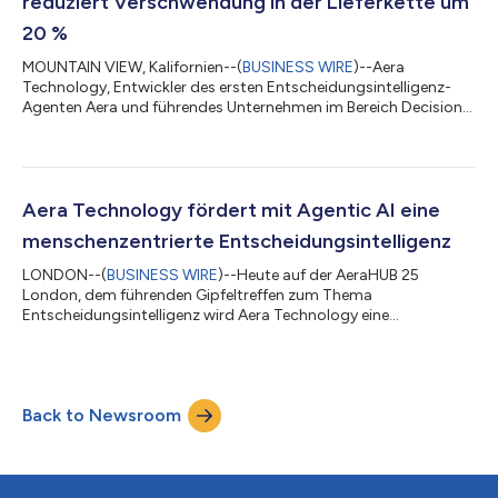
reduziert Verschwendung in der Lieferkette um
20 %
MOUNTAIN VIEW, Kalifornien--(
BUSINESS WIRE
)--Aera
Technology, Entwickler des ersten Entscheidungsintelligenz-
Agenten Aera und führendes Unternehmen im Bereich Decision
Intelligence, gab heute bekannt, dass es globalen Unternehmen
ermöglicht, Angebot und Nachfrage entlang der gesamten
Wertschöpfungskette zu optimieren und Abfallreduktionen von
bis zu 20 % zu erzielen. Mit Aera treffen Unternehmen
Entscheidungen in Echtzeit, die Risiken durch Überschüsse und
Aera Technology fördert mit Agentic AI eine
Veralterung reduzieren – von veraltete...
menschenzentrierte Entscheidungsintelligenz
LONDON--(
BUSINESS WIRE
)--Heute auf der AeraHUB 25
London, dem führenden Gipfeltreffen zum Thema
Entscheidungsintelligenz wird Aera Technology eine
bedeutende Neuerscheinung seiner branchenführenden Aera
Decision Cloud™ vorstellen. Diese neue Version bietet eine Reihe
von Agentic AI-Funktionen, die es Anwendern unabhängig von
ihrer Rolle und Erfahrung ermöglichen, KI zu nutzen, um
Back to Newsroom
intelligentere und schnellere Entscheidungen in großem
Maßstab zu treffen. Mit dieser Veröffentlichung erweitert Aer...